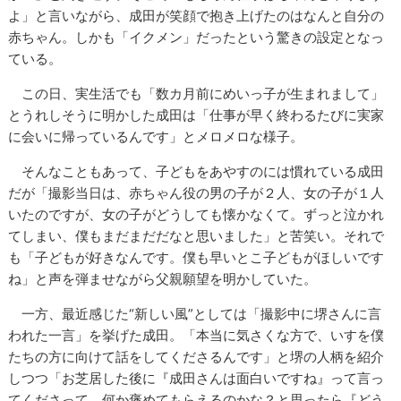
よ」と言いながら、成田が笑顔で抱き上げたのはなんと自分の
赤ちゃん。しかも「イクメン」だったという驚きの設定となっ
ている。
この日、実生活でも「数カ月前にめいっ子が生まれまして」
とうれしそうに明かした成田は「仕事が早く終わるたびに実家
に会いに帰っているんです」とメロメロな様子。
そんなこともあって、子どもをあやすのには慣れている成田
だが「撮影当日は、赤ちゃん役の男の子が２人、女の子が１人
いたのですが、女の子がどうしても懐かなくて。ずっと泣かれ
てしまい、僕もまだまだだなと思いました」と苦笑い。それで
も「子どもが好きなんです。僕も早いとこ子どもがほしいです
ね」と声を弾ませながら父親願望を明かしていた。
一方、最近感じた“新しい風”としては「撮影中に堺さんに言
われた一言」を挙げた成田。「本当に気さくな方で、いすを僕
たちの方に向けて話をしてくださるんです」と堺の人柄を紹介
しつつ「お芝居した後に『成田さんは面白いですね』って言っ
てくださって。何か褒めてもらえるのかな？と思ったら『どう