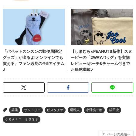
芸能
サントリー
ピスタチオ
堺雅人
小澤慎一朗
成田凌
>
ＣＲＡＦＴ ＢＯＳＳ
ページの先頭へ