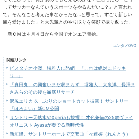
してサッカーなんていうスポーツをやるんだい…？』と言われ
て。そんなこと考えた事なかったな…と思って。すごく新しい
風を受けました」と大先輩とのやり取りを笑顔で振り返った。
新ＣＭは４月４日から全国でオンエア開始。
エンタメOVO
関連リンク
ピスタチオ小澤、堺雅人に恐縮 「これは絶対にドッキ
リ…」
「真田丸」の興奮いまだ収まらず 堺雅人、大泉洋、長澤ま
さみらのその後を徹底リサーチ
沢尻エリカ 久しぶりのショートカット披露！ サントリー
『ほろよい』新CM公開
サントリー天然水やXperiaも抜擢！ 才色兼備の25歳ヴァイ
オリニスト Ayasaが奏でる新時代性
新垣隆、サントリーホールで交響曲「≪連祷（れんとう）