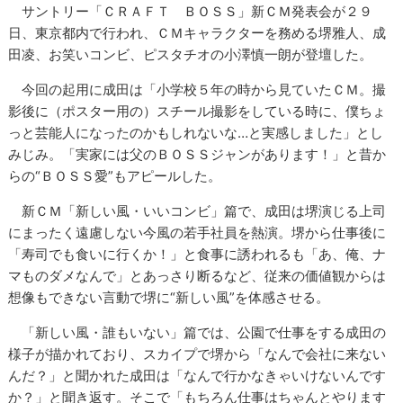
サントリー「ＣＲＡＦＴ ＢＯＳＳ」新ＣＭ発表会が２９
日、東京都内で行われ、ＣＭキャラクターを務める堺雅人、成
田凌、お笑いコンビ、ピスタチオの小澤慎一朗が登壇した。
今回の起用に成田は「小学校５年の時から見ていたＣＭ。撮
影後に（ポスター用の）スチール撮影をしている時に、僕ちょ
っと芸能人になったのかもしれないな…と実感しました」とし
みじみ。「実家には父のＢＯＳＳジャンがあります！」と昔か
らの“ＢＯＳＳ愛”もアピールした。
新ＣＭ「新しい風・いいコンビ」篇で、成田は堺演じる上司
にまったく遠慮しない今風の若手社員を熱演。堺から仕事後に
「寿司でも食いに行くか！」と食事に誘われるも「あ、俺、ナ
マものダメなんで」とあっさり断るなど、従来の価値観からは
想像もできない言動で堺に“新しい風”を体感させる。
「新しい風・誰もいない」篇では、公園で仕事をする成田の
様子が描かれており、スカイプで堺から「なんで会社に来ない
んだ？」と聞かれた成田は「なんで行かなきゃいけないんです
か？」と聞き返す。そこで「もちろん仕事はちゃんとやります