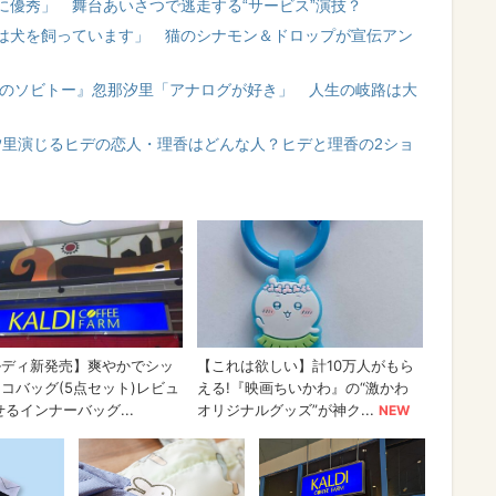
に優秀」 舞台あいさつで逃走する“サービス”演技？
は犬を飼っています」 猫のシナモン＆ドロップが宣伝アン
日のソビトー』忽那汐里「アナログが好き」 人生の岐路は大
那汐里演じるヒデの恋人・理香はどんな人？ヒデと理香の2ショ