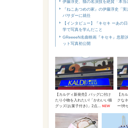
伊藤淳史、猫の名演技を絶賛「本当
『ねこあつめの家』の伊藤淳史「実
バサダーに就任
【インタビュー】『キセキ ーあの
学で写真を学んだこと
GReeeeN名曲映画『キセキ』忽
ット写真初公開