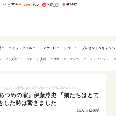
総研 ディズニー特集
mimot.
うまいめし
うまいパン
うまい肉
Medery.
ぴあ総研（うれぴあ）
愛
ライフスタイル
スマホ・IT
シゴト
プレゼント＆キャンペ
メ
2.5次元ミュージカル
演劇
ニコ動
本・マンガ
ゲーム
イベント
猫たちはとても優秀。台本通りの動きをした時は驚きました」
あつめの家』伊藤淳史 「猫たちはとて
をした時は驚きました」
2017.4.3 8:00配信