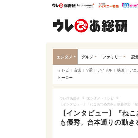
ウレぴあ総研
ハピママ*
ウレぴあ
ウレ
エンタメ
グルメ
ファミリー
恋
テレビ
音楽
V系
アイドル
映画
アニ
ヒーロー
>
>
ウレぴあ総研
エンタメ・テレビ
【インタビュー】『ねこあつめの家』伊藤淳史 「
【インタビュー】『ねこ
も優秀。台本通りの動き