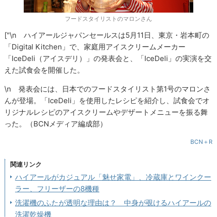
フードスタイリストのマロンさん
["\n ハイアールジャパンセールスは5月11日、東京・岩本町の
「Digital Kitchen」で、家庭用アイスクリームメーカー
「IceDeli（アイスデリ）」の発表会と、「IceDeli」の実演を交
えた試食会を開催した。
\n 発表会には、日本でのフードスタイリスト第1号のマロンさ
んが登場。「IceDeli」を使用したレシピを紹介し、試食会でオ
リジナルレシピのアイスクリームやデザートメニューを振る舞
った。（BCNメディア編成部）
BCN＋R
関連リンク
ハイアールがカジュアル「魅せ家電」、冷蔵庫とワインクー
ラー、フリーザーの8機種
洗濯機のふたが透明な理由は？ 中身が覗けるハイアールの
洗濯乾燥機