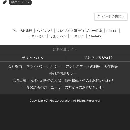
製品ニュース
>
ページの先頭へ
ウレぴあ総研
|
ハピママ*
|
ウレぴあ総研 ディズニー特集
|
mimot.
|
うまいめし
|
うまいパン
|
うまい肉
|
Medery.
ぴあ関連サイト
チケットぴあ
ぴあ(アプリ&Web)
会社案内
プライバシーポリシー
アクセスデータの利用・著作権等
外部送信ポリシー
広告出稿・お取り組みのご相談・情報掲載・その他お問い合わせ
一般の読者の方・ユーザーの方からのお問い合わせ
Copyright (C) PIA Corporation. All Rights Reserved.