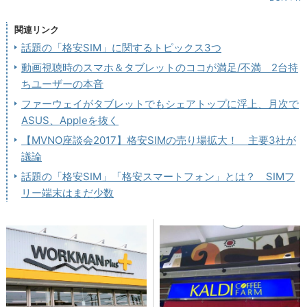
関連リンク
話題の「格安SIM」に関するトピックス3つ
動画視聴時のスマホ＆タブレットのココが満足/不満 2台持
ちユーザーの本音
ファーウェイがタブレットでもシェアトップに浮上、月次で
ASUS、Appleを抜く
【MVNO座談会2017】格安SIMの売り場拡大！ 主要3社が
議論
話題の「格安SIM」「格安スマートフォン」とは？ SIMフ
リー端末はまだ少数