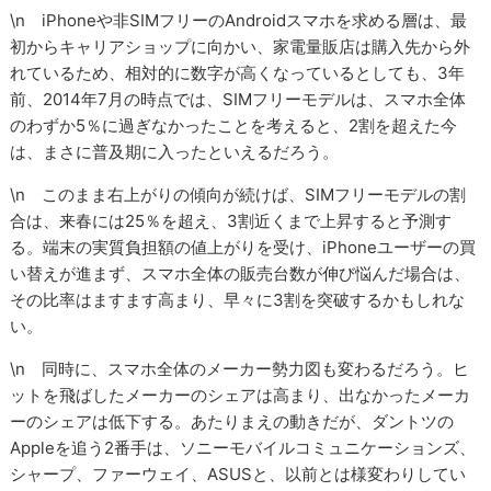
\n iPhoneや非SIMフリーのAndroidスマホを求める層は、最
初からキャリアショップに向かい、家電量販店は購入先から外
れているため、相対的に数字が高くなっているとしても、3年
前、2014年7月の時点では、SIMフリーモデルは、スマホ全体
のわずか5％に過ぎなかったことを考えると、2割を超えた今
は、まさに普及期に入ったといえるだろう。
\n このまま右上がりの傾向が続けば、SIMフリーモデルの割
合は、来春には25％を超え、3割近くまで上昇すると予測す
る。端末の実質負担額の値上がりを受け、iPhoneユーザーの買
い替えが進まず、スマホ全体の販売台数が伸び悩んだ場合は、
その比率はますます高まり、早々に3割を突破するかもしれな
い。
\n 同時に、スマホ全体のメーカー勢力図も変わるだろう。ヒ
ットを飛ばしたメーカーのシェアは高まり、出なかったメーカ
ーのシェアは低下する。あたりまえの動きだが、ダントツの
Appleを追う2番手は、ソニーモバイルコミュニケーションズ、
シャープ、ファーウェイ、ASUSと、以前とは様変わりしてい