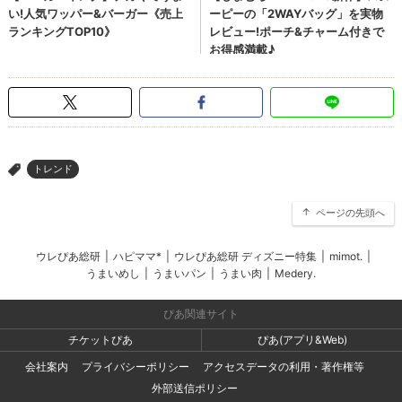
トレンド
>
ページの先頭へ
ウレぴあ総研
|
ハピママ*
|
ウレぴあ総研 ディズニー特集
|
mimot.
|
うまいめし
|
うまいパン
|
うまい肉
|
Medery.
ぴあ関連サイト
チケットぴあ
ぴあ(アプリ&Web)
会社案内
プライバシーポリシー
アクセスデータの利用・著作権等
外部送信ポリシー