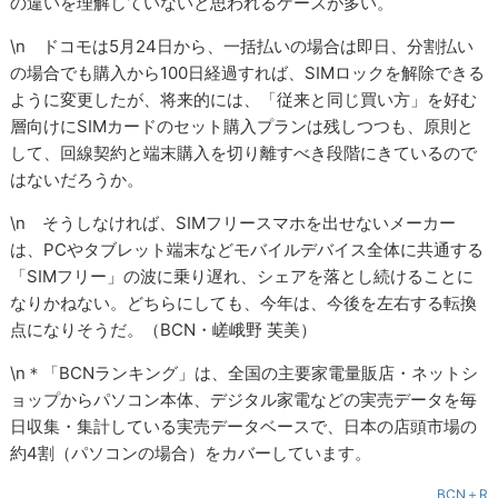
の違いを理解していないと思われるケースが多い。
\n ドコモは5月24日から、一括払いの場合は即日、分割払い
の場合でも購入から100日経過すれば、SIMロックを解除できる
ように変更したが、将来的には、「従来と同じ買い方」を好む
層向けにSIMカードのセット購入プランは残しつつも、原則と
して、回線契約と端末購入を切り離すべき段階にきているので
はないだろうか。
\n そうしなければ、SIMフリースマホを出せないメーカー
は、PCやタブレット端末などモバイルデバイス全体に共通する
「SIMフリー」の波に乗り遅れ、シェアを落とし続けることに
なりかねない。どちらにしても、今年は、今後を左右する転換
点になりそうだ。（BCN・嵯峨野 芙美）
\n＊「BCNランキング」は、全国の主要家電量販店・ネットシ
ョップからパソコン本体、デジタル家電などの実売データを毎
日収集・集計している実売データベースで、日本の店頭市場の
約4割（パソコンの場合）をカバーしています。
BCN＋R