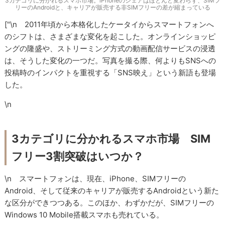
3カテゴリに分かれるスマホ市場。iPhoneのシェアはほとんど変わらず、SIMフ
リーのAndroidと、キャリアが販売する非SIMフリーの差が縮まっている
["\n 2011年頃から本格化したケータイからスマートフォンへ
のシフトは、さまざまな変化を起こした。オンラインショッピ
ングの隆盛や、ストリーミング方式の動画配信サービスの浸透
は、そうした変化の一つだ。写真を撮る際、何よりもSNSへの
投稿時のインパクトを重視する「SNS映え」という新語も登場
した。
\n
3カテゴリに分かれるスマホ市場 SIM
フリー3割突破はいつか？
\n スマートフォンは、現在、iPhone、SIMフリーの
Android、そして従来のキャリアが販売するAndroidという新た
な区分ができつつある。このほか、わずかだが、SIMフリーの
Windows 10 Mobile搭載スマホも売れている。