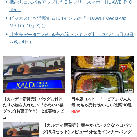
機能もコスパもアップしたSIMフリースマホ「HUAWEI P10
lite」
ビジネスにも活躍する10.1インチの「HUAWEI MediaPad
M3 Lite 10」など
【実売データでわかる売れ筋ランキング】（2017年5月29日
～6月4日）