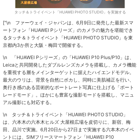
タッチ＆トライイベント「HUAWEI PHOTO STUDIO」を実施する
["\n ファーウェイ・ジャパンは、6月9日に発売した最新スマ
ートフォン「HUAWEI Pシリーズ」のカメラの魅力を堪能でき
るタッチ＆トライイベント「HUAWEI PHOTO STUDIO」を東
京都内3か所と大阪・梅田で開催する。
\n 「HUAWEI Pシリーズ」の「HUAWEI P10 Plus/P10」は、
Leicaと共同開発したダブルレンズカメラを搭載し、カメラ機能
を重視する層をメインターゲットに据えたハイエンドモデル。
最大のウリは、背景を自然にボカし、同時に美肌補正を行い、
奥行き感のある芸術的なポートレート写真に仕上げる「ポート
レードモード」。ほかにも豊富な撮影モードを搭載し、マニュ
アル撮影にも対応する。
\n タッチ＆トライイベント「HUAWEI PHOTO STUDIO」
は、六本木の六本木ヒルズ 大屋根広場を皮切りに、新宿、梅
田、品川で実施。6月20日から27日まで実施する六本木のイベ
ントには、SIMフリースマートフォン「HUAWEI P10