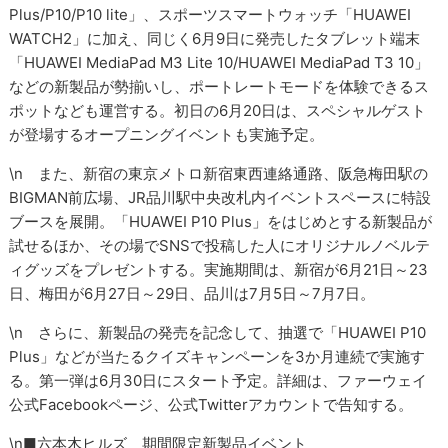
Plus/P10/P10 lite」、スポーツスマートウォッチ「HUAWEI
WATCH2」に加え、同じく6月9日に発売したタブレット端末
「HUAWEI MediaPad M3 Lite 10/HUAWEI MediaPad T3 10」
などの新製品が勢揃いし、ポートレートモードを体験できるス
ポットなども運営する。初日の6月20日は、スペシャルゲスト
が登場するオープニングイベントも実施予定。
\n また、新宿の東京メトロ新宿東西連絡通路、阪急梅田駅の
BIGMAN前広場、JR品川駅中央改札内イベントスペースに特設
ブースを展開。「HUAWEI P10 Plus」をはじめとする新製品が
試せるほか、その場でSNSで投稿した人にオリジナルノベルテ
ィグッズをプレゼントする。実施期間は、新宿が6月21日～23
日、梅田が6月27日～29日、品川は7月5日～7月7日。
\n さらに、新製品の発売を記念して、抽選で「HUAWEI P10
Plus」などが当たるクイズキャンペーンを3か月連続で実施す
る。第一弾は6月30日にスタート予定。詳細は、ファーウェイ
公式Facebookページ、公式Twitterアカウントで告知する。
\n■六本木ヒルズ 期間限定新製品イベント