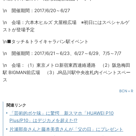
\n 開催期間：2017/6/20～6/27
\n 会場：六本木ヒルズ 大屋根広場 ※初日にはスペシャルゲ
ストが登場予定
\n■タッチ＆トライキャラバン駅イベント
\n 開催期間：2017/6/21～6/23、6/27～6/29、7/5～7/7
\n 会場：（1）東京メトロ新宿東西連絡通路 （2）阪急梅田
駅 BIGMAN前広場 （3）JR品川駅中央改札内イベントスペー
ス
BCN＋R
関連リンク
「芸術的ボケ味」に驚愕 新スマホ「HUAWEI P10
Plus/P10」はデジカメを超えた!?
片瀬那奈さんと藤本美貴さんが「父の日」にプレゼント