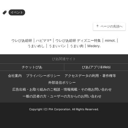
イベント
>
ページの先頭へ
ウレぴあ総研
|
ハピママ*
|
ウレぴあ総研 ディズニー特集
|
mimot.
|
うまいめし
|
うまいパン
|
うまい肉
|
Medery.
ぴあ関連サイト
チケットぴあ
ぴあ(アプリ&Web)
会社案内
プライバシーポリシー
アクセスデータの利用・著作権等
外部送信ポリシー
広告出稿・お取り組みのご相談・情報掲載・その他お問い合わせ
一般の読者の方・ユーザーの方からのお問い合わせ
Copyright (C) PIA Corporation. All Rights Reserved.