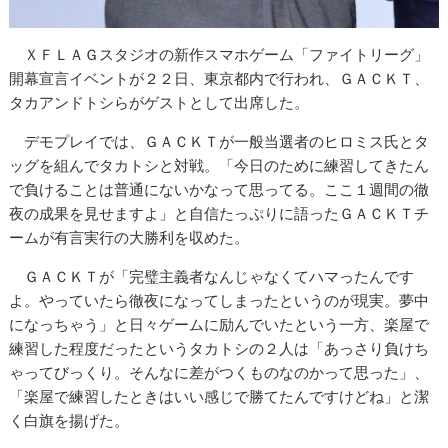
ＸＦＬＡＧスタジオの新作スマホゲーム「ファイトリーグ」
開幕宣言イベントが２２日、東京都内で行われ、ＧＡＣＫＴ、
タカアンドトシらがゲストとして出席した。
デモプレイでは、ＧＡＣＫＴが一般当選者のヒロミス氏とタ
ッグを組んでタカトシと対戦。「今日のために練習してきたん
で負けることは普通にないかなって思ってる。ここ１週間の徹
夜の成果を見せますよ」と自信たっぷりに語ったＧＡＣＫＴチ
ームが有言実行の大勝利を収めた。
ＧＡＣＫＴが「完璧主義者なんじゃなくてハマったんです
よ。やっていたら徹夜になってしまったというのが現実。夢中
になっちゃう」と日々ゲームに励んでいたという一方、楽屋で
練習した程度だったというタカトシの２人は「あっさり負けち
ゃってびっくり。そんなに差がつくものなのかって思った」、
「楽屋で練習したときはいい感じで勝てたんですけどね」と潔
く白旗を揚げた。