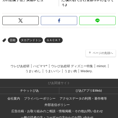
芸能
タカアンドトシ
ＧＡＣＫＴ
>
ページの先頭へ
ウレぴあ総研
|
ハピママ*
|
ウレぴあ総研 ディズニー特集
|
mimot.
|
うまいめし
|
うまいパン
|
うまい肉
|
Medery.
ぴあ関連サイト
チケットぴあ
ぴあ(アプリ&Web)
会社案内
プライバシーポリシー
アクセスデータの利用・著作権等
外部送信ポリシー
広告出稿・お取り組みのご相談・情報掲載・その他お問い合わせ
一般の読者の方・ユーザーの方からのお問い合わせ