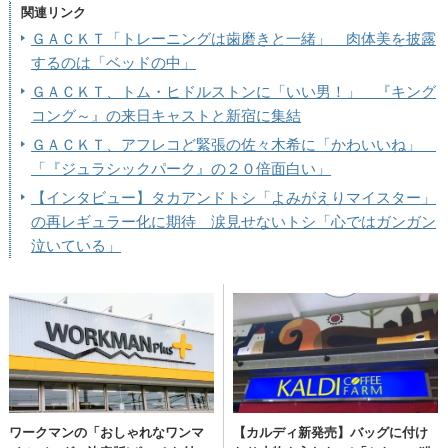
関連リンク
ＧＡＣＫＴ「トレーニングは歯磨きと一緒」 肉体美を披露
するのは「ベッドの中」
ＧＡＣＫＴ、トム・ヒドルストンに「いい男！」 『キング
コング～』の来日キャストと新宿に集結
ＧＡＣＫＴ、アフレコど緊張の佐々木希に「かわいいね」
「『ジュラシックパーク』の２０倍面白い」
【インタビュー】タカアンドトシ「よみがえりマイスター」
の再レギュラー化に期待 涙見せないトシ「心ではガンガン
泣いている」