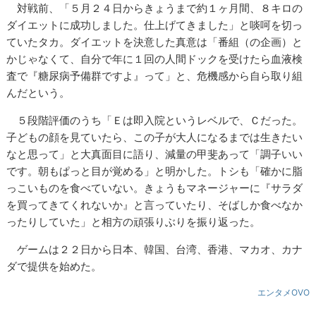
対戦前、「５月２４日からきょうまで約１ヶ月間、８キロの
ダイエットに成功しました。仕上げてきました」と啖呵を切っ
ていたタカ。ダイエットを決意した真意は「番組（の企画）と
かじゃなくて、自分で年に１回の人間ドックを受けたら血液検
査で『糖尿病予備群ですよ』って」と、危機感から自ら取り組
んだという。
５段階評価のうち「Ｅは即入院というレベルで、Ｃだった。
子どもの顔を見ていたら、この子が大人になるまでは生きたい
なと思って」と大真面目に語り、減量の甲斐あって「調子いい
です。朝もぱっと目が覚める」と明かした。トシも「確かに脂
っこいものを食べていない。きょうもマネージャーに『サラダ
を買ってきてくれないか』と言っていたり、そばしか食べなか
ったりしていた」と相方の頑張りぶりを振り返った。
ゲームは２２日から日本、韓国、台湾、香港、マカオ、カナ
ダで提供を始めた。
エンタメOVO