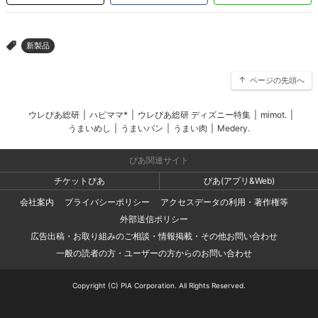
新製品
>
ページの先頭へ
ウレぴあ総研
|
ハピママ*
|
ウレぴあ総研 ディズニー特集
|
mimot.
|
うまいめし
|
うまいパン
|
うまい肉
|
Medery.
ぴあ関連サイト
チケットぴあ
ぴあ(アプリ&Web)
会社案内
プライバシーポリシー
アクセスデータの利用・著作権等
外部送信ポリシー
広告出稿・お取り組みのご相談・情報掲載・その他お問い合わせ
一般の読者の方・ユーザーの方からのお問い合わせ
Copyright (C) PIA Corporation. All Rights Reserved.