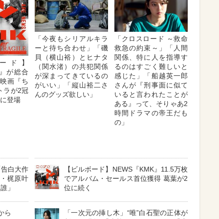
「今夜もシリアルキラ
「クロスロード ～救命
ーと待ち合わせ」「磯
救急の約束～」「人間
貝（横山裕）とヒナタ
関係、特に人を指導す
ード】
（関水渚）の共犯関係
るのはすごく難しいと
K』が総合
が深まってきているの
感じた」「船越英一郎
 映画『ち
がいい」「縦山裕二さ
さんが『刑事面に似て
トラが2冠
んのグッズ欲しい」
いると言われたことが
位に登場
ある』って、そりゃあ2
時間ドラマの帝王だも
の」
「告白大作
【ビルボード】NEWS『KMK』11.5万枚
娘・梶原叶
でアルバム・セールス首位獲得 葛葉が2
は誰」
位に続く
から
「一次元の挿し木」“唯”白石聖の正体が