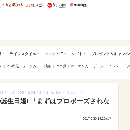
総研 ディズニー特集
mimot.
うまいめし
うまいパン
うまい肉
Medery.
ぴあ総研（うれぴあ）
愛
ライフスタイル
スマホ・IT
シゴト
プレゼント＆キャンペ
メ
2.5次元ミュージカル
演劇
ニコ動
本・マンガ
ゲーム
イベント
目指すは7・20誕生日婚! 「まずはプロポーズされなくちゃ」
0誕生日婚! 「まずはプロポーズされな
2017.6.30 15:23配信