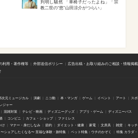
判明し騒然 「車椅子だったよね」「宗
教二世の“悠”山田涼介がつらい」
の利用・著作権等
外部送信ポリシー
広告出稿・お取り組みのご相談・情報掲載
せ
.5次元ミュージカル
演劇
ニコ動
本・マンガ
ゲーム
イベント
アート
スポ
レジャー
混雑対策
テレビ・映画
ディズニーグッズ
アプリ・ゲーム
ディズニーパス
酒
コンビニ
カフェ・ショップ
ファミレス
かけ
マナー・身だしなみ
節約
ダイエット・健康
家電
文房具
雑貨
キッチ
〜シェアしたくなる〜 至福な体験・旅特集
ペット特集：ウチのかぞく
特集 カラダ