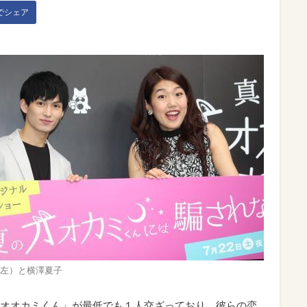
kでシェア
左）と横澤夏子
オオカミくん」が最低でも１人交ざっており、彼らの恋