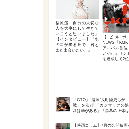
福原遥「自分の大切な
人を大事にして生きて
いこうと思いました」
【ビルボ
【インタビュー】『あ
NEWS『KM
の星が降る丘で、君と
アルバム首位
また出会いたい。』
いかわ』サン
を達成して2
「GTO」“鬼塚”反町隆史らが
戦」を決行 「カジサックの
渚は華がある」「黒幕の正体
【映画コラム】7月の公開映画