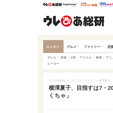
ウレぴあ総研
ハピママ*
ウレぴあ
ウレ
エンタメ
グルメ
ファミリー
恋
テレビ
音楽
V系
アイドル
映画
アニ
ヒーロー
>
>
ウレぴあ総研
エンタメ・テレビ
横澤夏子、
横澤夏子、目指すは7・2
くちゃ」