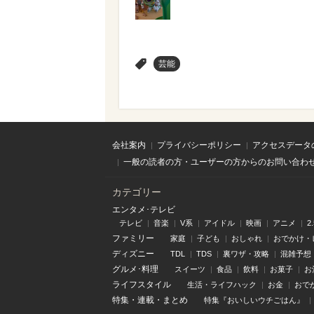
>
芸能
会社案内
プライバシーポリシー
アクセスデータ
一般の読者の方・ユーザーの方からのお問い合わ
カテゴリー
エンタメ･テレビ
テレビ
音楽
V系
アイドル
映画
アニメ
2
ファミリー
家庭
子ども
おしゃれ
おでかけ・
ディズニー
TDL
TDS
裏ワザ・攻略
混雑予想
グルメ･料理
スイーツ
食品
飲料
お菓子
お
ライフスタイル
生活・ライフハック
お金
おで
特集
・
連載
・
まとめ
特集『おいしいウチごはん』