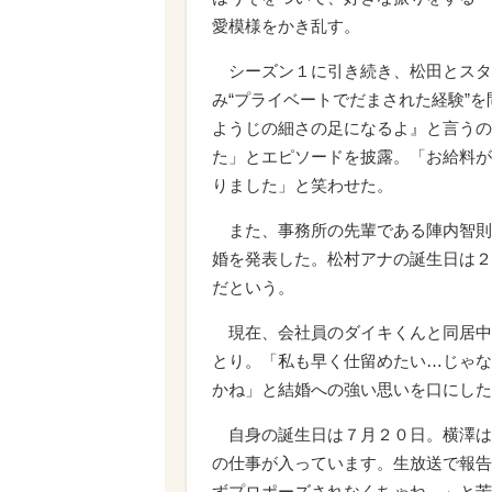
愛模様をかき乱す。
シーズン１に引き続き、松田とスタ
み“プライベートでだまされた経験”
ようじの細さの足になるよ』と言うの
た」とエピソードを披露。「お給料が
りました」と笑わせた。
また、事務所の先輩である陣内智則
婚を発表した。松村アナの誕生日は２
だという。
現在、会社員のダイキくんと同居中
とり。「私も早く仕留めたい…じゃな
かね」と結婚への強い思いを口にした
自身の誕生日は７月２０日。横澤は
の仕事が入っています。生放送で報告
ずプロポーズされなくちゃね…」と苦