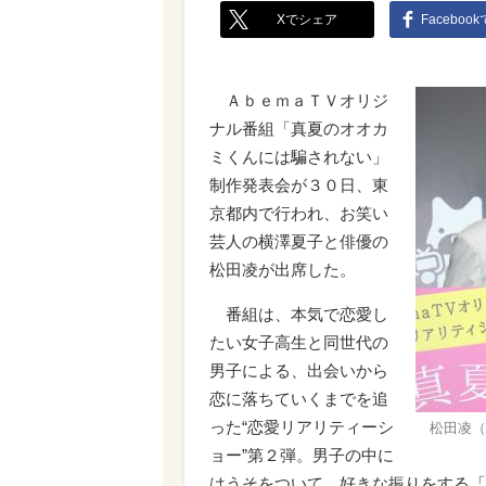
Xでシェア
Faceboo
ＡｂｅｍａＴＶオリジ
ナル番組「真夏のオオカ
ミくんには騙されない」
制作発表会が３０日、東
京都内で行われ、お笑い
芸人の横澤夏子と俳優の
松田凌が出席した。
番組は、本気で恋愛し
たい女子高生と同世代の
男子による、出会いから
恋に落ちていくまでを追
った“恋愛リアリティーシ
松田凌（
ョー”第２弾。男子の中に
はうそをついて、好きな振りをする「