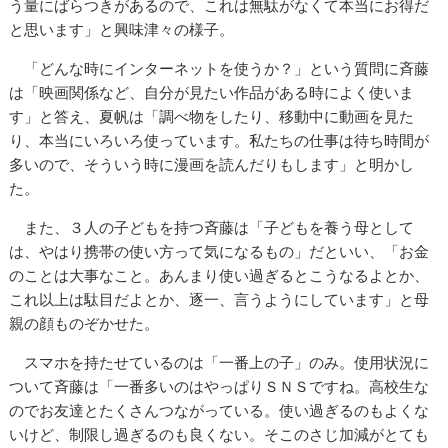
う量にばらつきがあるので、これは無駄がなくて本当にお得だ
と思います」と興味津々の様子。
「どんな時にインターネットを使うか？」という質問に斉藤
は「映画関係など、自分が見たい作品がある時によく使いま
す」と答え、夏帆は「調べ物をしたり、移動中に動画を見た
り、本当にいろいろ使っています。私たちの仕事は待ち時間が
多いので、そういう時に漫画を読んだりもします」と明かし
た。
また、３人の子どもを持つ斉藤は「子どもを養う母として
は、やはり携帯の使い方って気になるもの」だといい、「お金
のことは大事なこと。あんまり使い過ぎるとこうなるよとか、
これ以上は駄目だよとか、逐一、言うようにしています」と母
親の顔ものぞかせた。
スマホを持たせているのは「一番上の子」のみ。使用状況に
ついて斉藤は「一番多いのはやっぱりＳＮＳですね。高校生な
のでお友達とたくさんつながっている。使い過ぎるのもよくな
いけど、制限し過ぎるのも良くない。そこのさじ加減がとても