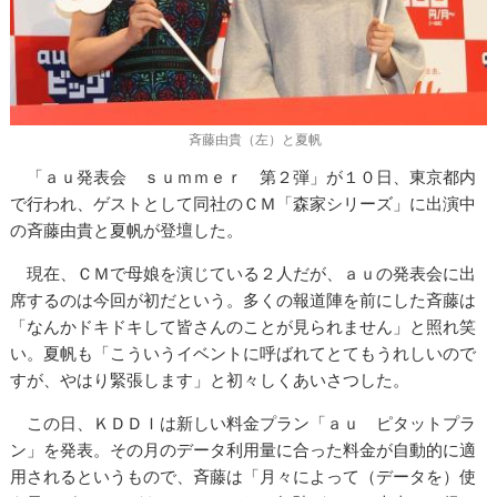
斉藤由貴（左）と夏帆
「ａｕ発表会 ｓｕｍｍｅｒ 第２弾」が１０日、東京都内
で行われ、ゲストとして同社のＣＭ「森家シリーズ」に出演中
の斉藤由貴と夏帆が登壇した。
現在、ＣＭで母娘を演じている２人だが、ａｕの発表会に出
席するのは今回が初だという。多くの報道陣を前にした斉藤は
「なんかドキドキして皆さんのことが見られません」と照れ笑
い。夏帆も「こういうイベントに呼ばれてとてもうれしいので
すが、やはり緊張します」と初々しくあいさつした。
この日、ＫＤＤＩは新しい料金プラン「ａｕ ピタットプラ
ン」を発表。その月のデータ利用量に合った料金が自動的に適
用されるというもので、斉藤は「月々によって（データを）使