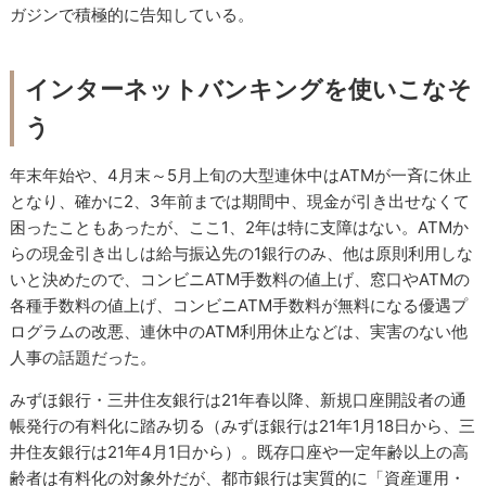
ガジンで積極的に告知している。
インターネットバンキングを使いこなそ
う
年末年始や、4月末～5月上旬の大型連休中はATMが一斉に休止
となり、確かに2、3年前までは期間中、現金が引き出せなくて
困ったこともあったが、ここ1、2年は特に支障はない。ATMか
らの現金引き出しは給与振込先の1銀行のみ、他は原則利用しな
いと決めたので、コンビニATM手数料の値上げ、窓口やATMの
各種手数料の値上げ、コンビニATM手数料が無料になる優遇プ
ログラムの改悪、連休中のATM利用休止などは、実害のない他
人事の話題だった。
みずほ銀行・三井住友銀行は21年春以降、新規口座開設者の通
帳発行の有料化に踏み切る（みずほ銀行は21年1月18日から、三
井住友銀行は21年4月1日から）。既存口座や一定年齢以上の高
齢者は有料化の対象外だが、都市銀行は実質的に「資産運用・