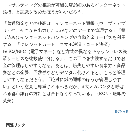
コンサルティングの相談が可能な店舗網のあるインターネット
銀行」と認識を改めたほうがいいだろう。
「普通預金などの残高は、インターネット通帳（ウェブ・アプ
リ）や、そこから出力したCSVなどのデータで管理する」「振
り込みはインターネットバンキングや自動入金サービスを利用
する」「クレジットカード、スマホ決済（コード決済）、
FeliCa/NFC（電子マネー）など方式の異なるキャッシュレス決
済サービスを複数使い分ける」、この三つを実践するだけでお
金の管理はしやすくなる。あとは、紛失しやすい食事券・商品
券などの金券、回数券などがデジタル化されると、もっと管理
しやすくなるだろう。「絶対に紙の通帳のほうが管理しやす
い」という意見も尊重されるべきだが、3大メガバンクと呼ば
れる都市銀行の方針とは合わなくなっている。（BCN・嵯峨野
芙美）
BCN＋R
関連リンク