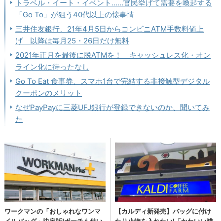
トラベル・イート・イベント……官民挙げて需要を喚起する
「Go To」が狙う40代以上の懐事情
三井住友銀行、21年4月5日からコンビニATM手数料値上
げ 以降は毎月25・26日だけ無料
2021年正月を最後に脱ATMを！ キャッシュレス化・オン
ライン化に待ったなし
Go To Eat 食事券、スマホ1台で完結する非接触型デジタル
クーポンのメリット
なぜPayPayに三菱UFJ銀行が登録できないのか、聞いてみ
た