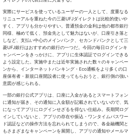
実際にサービスを使っているユーザーの一人として、度重なる
リニューアルを重ねた今の三菱UFJダイレクトは比較的使いや
すく、アプリも分かりやすい。普通預金の金利は他の都市銀行
同様、極めて低く、預金先として魅力はないが、口座引き落と
しなど、支払い中心のメインバンク、セカンドバンクとして三
菱UFJ銀行はおすすめの銀行の一つだ。今回の毎日ログインキ
ャンペーンをきっかけに、アプリに生体認証でログインできる
よう設定した。実施中または近年実施された数々のキャンペー
ンから、インターネットバンキング・Eco通帳をより多くの口
座保有者・新規口座開設者に使ってもらおうと、銀行側の強い
意図が感じられる。
一部の銀行公式アプリは、口座に入金があるとスマートフォン
に通知が届き、その通知に入金額が記載されていないので、気
になってアプリにログインせざるを得ない仕組み。長期間ログ
インしていないと、アプリの存在や振込・ワンタイムパスワー
ド認証などの操作方法を忘れられてしまうので、各金融機関と
もさまざまなキャンペーンを展開し、アプリの通知やメールマ