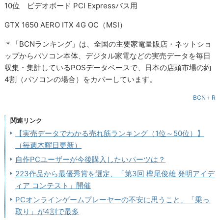
10位 ビデオボード PCI Expressバス用
GTX 1650 AERO ITX 4G OC（MSI）
＊「BCNランキング」は、全国の主要家電量販店・ネットショ
ップからパソコン本体、デジタル家電などの実売データを毎日
収集・集計しているPOSデータベースで、日本の店頭市場の約
4割（パソコンの場合）をカバーしています。
BCN＋R
関連リンク
【実売データでわかる売れ筋ランキング（1位～50位）】
（毎週木曜日更新）
自作PCユーザーが今後購入したいパーツは？
223作品から最優秀賞を選定、「第3回 樫尾俊雄 発明アイデ
ィア コンテスト」開催
PCオンラインゲームプレーヤーの不安に思うこと、「乗っ
取り」が4割で最多