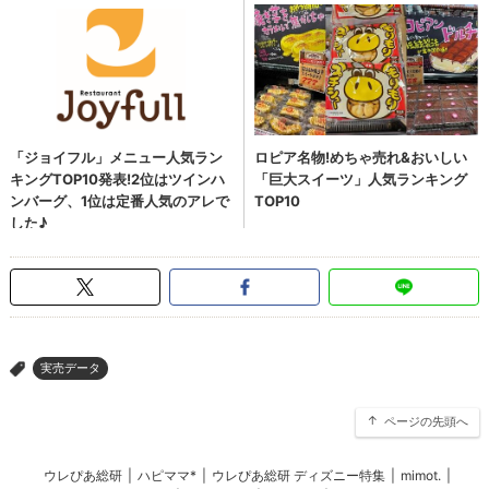
実売データ
>
ページの先頭へ
ウレぴあ総研
|
ハピママ*
|
ウレぴあ総研 ディズニー特集
|
mimot.
|