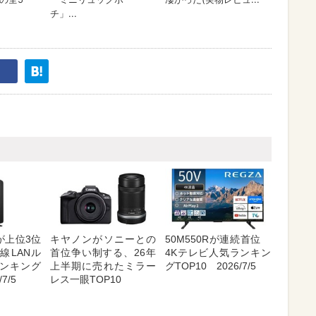
が上位3位
キヤノンがソニーとの
50M550Rが連続首位
線LANル
首位争い制する、26年
4Kテレビ人気ランキン
ンキング
上半期に売れたミラー
グTOP10 2026/7/5
7/5
レス一眼TOP10