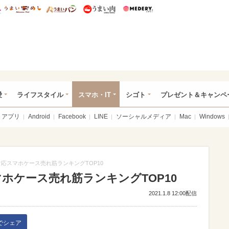
総研 ディズニー特集
mimot.
うまいめし
うまいパン
うまい肉
Medery.
ぴあ総研（うれぴあ）
愛
ライフスタイル
スマホ・IT
シゴト
プレゼント＆キャンペ
アプリ
Android
Facebook
LINE
ソーシャルメディア
Mac
Windows
2Pro対応スマホケース売れ筋ランキングTOP10
対応スマホケース売れ筋ランキングTOP10
2021.1.8 12:00配信
kでシェア