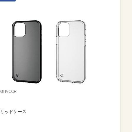
0BHVCCR
] ハイブリッドケース