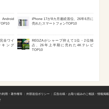
ndroid
iPhone 17が8カ月連続首位、26年6月に
OP10
売れたスマートフォンTOP10
3 完全ワイ
REGZAがシャープ抑えて1位・2位独
ンキング
占、26年上半期に売れた4Kテレビ
TOP10
の利用・著作権等
外部送信ポリシー
広告出稿・お取り組みのご相談・情報掲載
せ