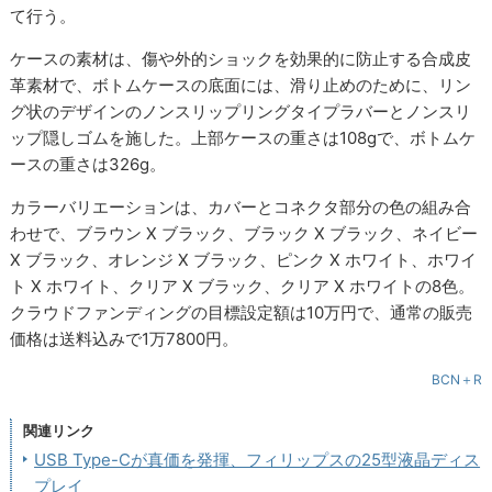
て行う。
ケースの素材は、傷や外的ショックを効果的に防止する合成皮
革素材で、ボトムケースの底面には、滑り止めのために、リン
グ状のデザインのノンスリップリングタイプラバーとノンスリ
ップ隠しゴムを施した。上部ケースの重さは108gで、ボトムケ
ースの重さは326g。
カラーバリエーションは、カバーとコネクタ部分の色の組み合
わせで、ブラウン X ブラック、ブラック X ブラック、ネイビー
X ブラック、オレンジ X ブラック、ピンク X ホワイト、ホワイ
ト X ホワイト、クリア X ブラック、クリア X ホワイトの8色。
クラウドファンディングの目標設定額は10万円で、通常の販売
価格は送料込みで1万7800円。
BCN＋R
関連リンク
USB Type-Cが真価を発揮、フィリップスの25型液晶ディス
プレイ