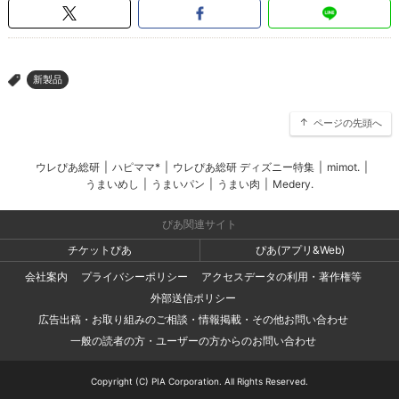
新製品
>
ページの先頭へ
ウレぴあ総研
|
ハピママ*
|
ウレぴあ総研 ディズニー特集
|
mimot.
|
うまいめし
|
うまいパン
|
うまい肉
|
Medery.
ぴあ関連サイト
チケットぴあ
ぴあ(アプリ&Web)
会社案内
プライバシーポリシー
アクセスデータの利用・著作権等
外部送信ポリシー
広告出稿・お取り組みのご相談・情報掲載・その他お問い合わせ
一般の読者の方・ユーザーの方からのお問い合わせ
Copyright (C) PIA Corporation. All Rights Reserved.