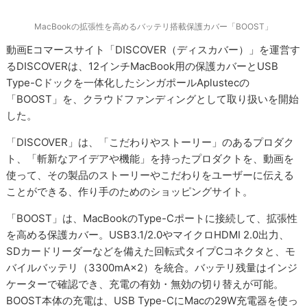
MacBookの拡張性を高めるバッテリ搭載保護カバー「BOOST」
動画Eコマースサイト「DISCOVER（ディスカバー）」を運営す
るDISCOVERは、12インチMacBook用の保護カバーとUSB
Type-Cドックを一体化したシンガポールAplustecの
「BOOST」を、クラウドファンディングとして取り扱いを開始
した。
「DISCOVER」は、「こだわりやストーリー」のあるプロダク
ト、「斬新なアイデアや機能」を持ったプロダクトを、動画を
使って、その製品のストーリーやこだわりをユーザーに伝える
ことができる、作り手のためのショッピングサイト。
「BOOST」は、MacBookのType-Cポートに接続して、拡張性
を高める保護カバー。USB3.1/2.0やマイクロHDMI 2.0出力、
SDカードリーダーなどを備えた回転式タイプCコネクタと、モ
バイルバッテリ（3300mA×2）を統合。バッテリ残量はインジ
ケーターで確認でき、充電の有効・無効の切り替えが可能。
BOOST本体の充電は、USB Type-CにMacの29W充電器を使っ