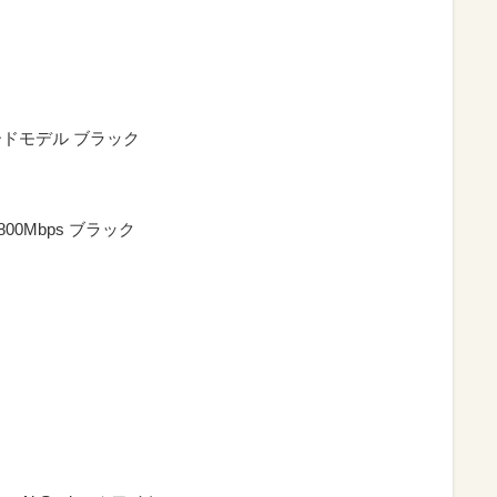
ダードモデル ブラック
+800Mbps ブラック
）