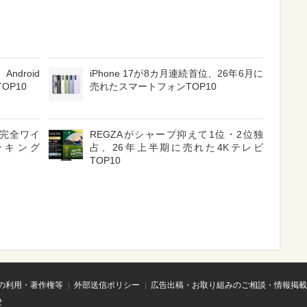
ndroid
iPhone 17が8カ月連続首位、26年6月に
OP10
売れたスマートフォンTOP10
3 完全ワイ
REGZAがシャープ抑えて1位・2位独
ンキング
占、26年上半期に売れた4Kテレビ
TOP10
の利用・著作権等
外部送信ポリシー
広告出稿・お取り組みのご相談・情報掲載
せ