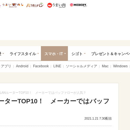
総研 ディズニー特集
mimot.
うまいめし
うまいパン
うまい肉
Medery.
ぴあ総研（うれぴあ）
愛
ライフスタイル
スマホ・IT
シゴト
プレゼント＆キャンペ
アプリ
Android
Facebook
LINE
ソーシャルメディア
Mac
Windows
LANルーターTOP10！ メーカーではバッファローが人気？
ーターTOP10！ メーカーではバッフ
2021.1.21 7:30配信