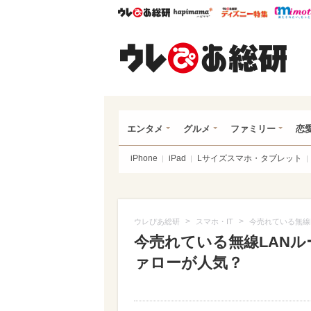
ウレぴあ総研
ハピママ*
ウレぴあ
ウレ
エンタメ
グルメ
ファミリー
恋
iPhone
iPad
Lサイズスマホ・タブレット
>
>
ウレぴあ総研
スマホ・IT
今売れている無線
今売れている無線LANル
ァローが人気？