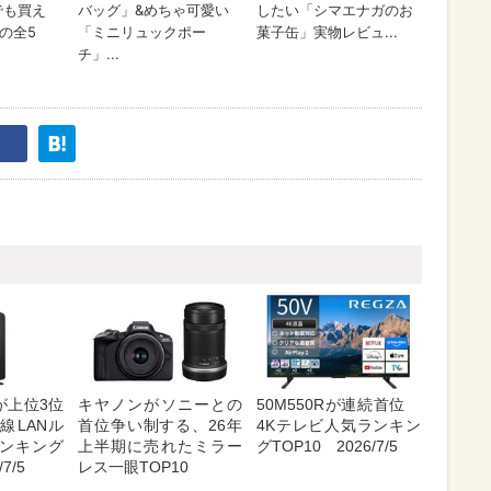
が上位3位
キヤノンがソニーとの
50M550Rが連続首位
線LANル
首位争い制する、26年
4Kテレビ人気ランキン
ンキング
上半期に売れたミラー
グTOP10 2026/7/5
7/5
レス一眼TOP10