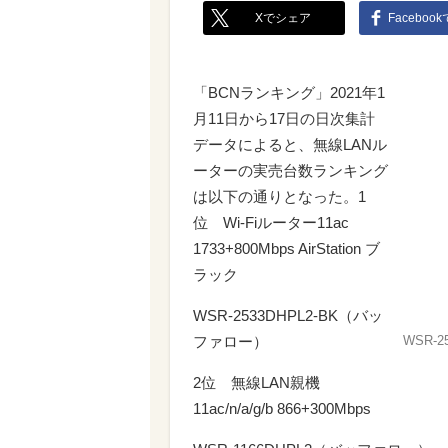
Xでシェア
Faceboo
「BCNランキング」2021年1
月11日から17日の日次集計
データによると、無線LANル
ーターの実売台数ランキング
は以下の通りとなった。1
位 Wi-Fiルーター11ac
1733+800Mbps AirStation ブ
ラック
WSR-2533DHPL2-BK（バッ
ファロー）
WSR-2
2位 無線LAN親機
11ac/n/a/g/b 866+300Mbps