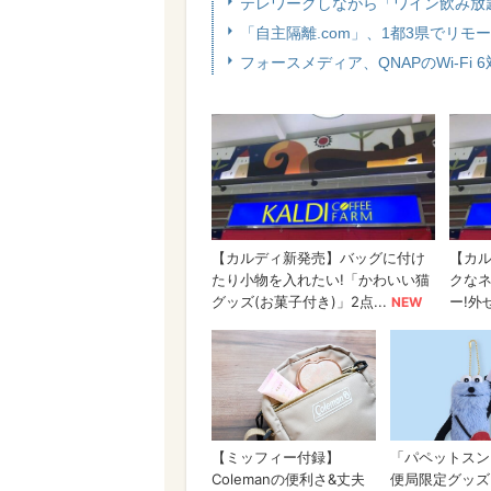
テレワークしながら「ワイン飲み放
「自主隔離.com」、1都3県でリ
フォースメディア、QNAPのWi-Fi