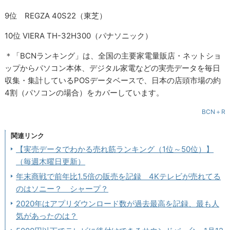
9位 REGZA 40S22（東芝）
10位 VIERA TH-32H300（パナソニック）
＊「BCNランキング」は、全国の主要家電量販店・ネットショ
ップからパソコン本体、デジタル家電などの実売データを毎日
収集・集計しているPOSデータベースで、日本の店頭市場の約
4割（パソコンの場合）をカバーしています。
BCN＋R
関連リンク
【実売データでわかる売れ筋ランキング（1位～50位）】
（毎週木曜日更新）
年末商戦で前年比1.5倍の販売を記録 4Kテレビが売れてる
のはソニー？ シャープ？
2020年はアプリダウンロード数が過去最高を記録、最も人
気があったのは？