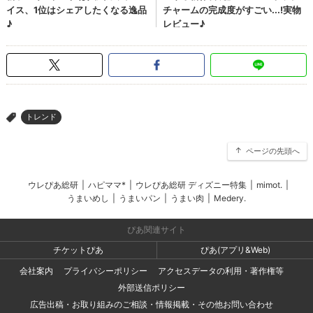
トレンド
>
ページの先頭へ
ウレぴあ総研
|
ハピママ*
|
ウレぴあ総研 ディズニー特集
|
mimot.
|
うまいめし
|
うまいパン
|
うまい肉
|
Medery.
ぴあ関連サイト
チケットぴあ
ぴあ(アプリ&Web)
会社案内
プライバシーポリシー
アクセスデータの利用・著作権等
外部送信ポリシー
広告出稿・お取り組みのご相談・情報掲載・その他お問い合わせ