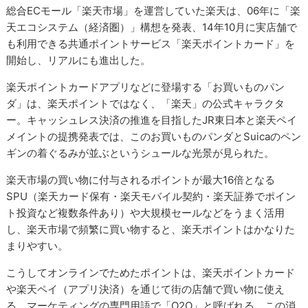
総合ECモール「楽天市場」を運営していた楽天は、06年に「楽
天エコシステム（経済圏）」構想を発表、14年10月に実店舗で
も利用できる共通ポイントサービス「楽天ポイントカード」を
開始し、リアルにも進出した。
楽天ポイントカードアプリなどに登場する「お買いものパン
ダ」は、楽天ポイントではなく、「楽天」の公式キャラクタ
ー。キャッシュレス決済の推進を目指したJR東日本と楽天ペイ
メイントの提携発表では、このお買いものパンダとSuicaのペン
ギンの着ぐるみが並ぶというシュールな光景が見られた。
楽天市場の買い物に付与されるポイントが最大16倍となる
SPU（楽天カード保有・楽天モバイル契約・楽天証券でポイン
ト投資など複数条件あり）や大規模セールなどをうまく活用
し、楽天市場で頻繁に買い物すると、楽天ポイントはかなりた
まりやすい。
こうしてオンラインでためたポイントは、楽天ポイントカード
や楽天ペイ（アプリ決済）を通じて街の店舗で買い物に使え
る。マーケティングの専門用語で「O2O」と呼ばれる、この消