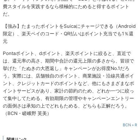
費スタイルを実践するなら積極的にためると得するポイント
だ。
【強み】たまったポイントをSuicaにチャージできる（Android
限定）、楽天ペイのコード・QR払いはポイント充当でも1％還
元
Pontaポイント、dポイント、楽天ポイントに絞ると、直近で
は、還元率の高さ、期間中合計の還元上限の多さから、冒頭で
挙げた「たぬきの大恩返し」キャンペーンがお得度No.1だろ
う。実際には、店舗独自のポイント、商業施設・沿線共通ポイ
ント、クレジットカードのポイントなど、他にもさまざまなポ
イントサービスがあり、家計の節約のため、どれか一つに絞っ
て集中してためる、有効期限の管理やキャンペーンエントリー
の面倒さは承知の上でどれもためる、どちらも正解だろう。
（BCN・嵯峨野 芙美）
BCN＋R
関連リンク