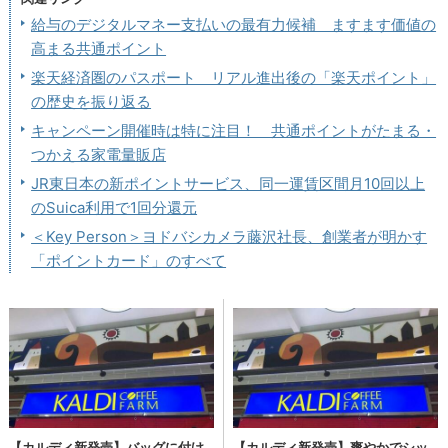
給与のデジタルマネー支払いの最有力候補 ますます価値の
高まる共通ポイント
楽天経済圏のパスポート リアル進出後の「楽天ポイント」
の歴史を振り返る
キャンペーン開催時は特に注目！ 共通ポイントがたまる・
つかえる家電量販店
JR東日本の新ポイントサービス、同一運賃区間月10回以上
のSuica利用で1回分還元
＜Key Person＞ヨドバシカメラ藤沢社長、創業者が明かす
「ポイントカード」のすべて