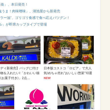
兵衛」、本日発売！
 鬼うま！肉味噌味」、湖池屋から新発売
るラー油”、ゴリゴリ食感で食べ応えバツグン！
ル」が即席カップタイプで登場