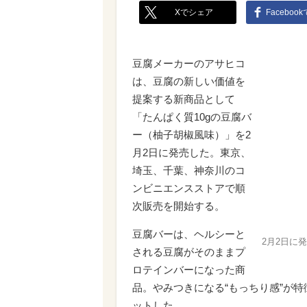
Xでシェア
Faceboo
豆腐メーカーのアサヒコ
は、豆腐の新しい価値を
提案する新商品として
「たんぱく質10gの豆腐バ
ー（柚子胡椒風味）」を2
月2日に発売した。東京、
埼玉、千葉、神奈川のコ
ンビニエンスストアで順
次販売を開始する。
豆腐バーは、ヘルシーと
2月2日に
される豆腐がそのままプ
ロテインバーになった商
品。やみつきになる“もっちり感”が特
ットした。