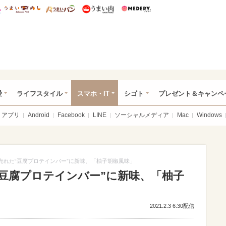
総研 ディズニー特集
mimot.
うまいめし
うまいパン
うまい肉
Medery.
ぴあ総研（うれぴあ）
愛
ライフスタイル
スマホ・IT
シゴト
プレゼント＆キャンペ
アプリ
Android
Facebook
LINE
ソーシャルメディア
Mac
Windows
万本売れた“豆腐プロテインバー”に新味、「柚子胡椒風味」
た“豆腐プロテインバー”に新味、「柚子
2021.2.3 6:30配信