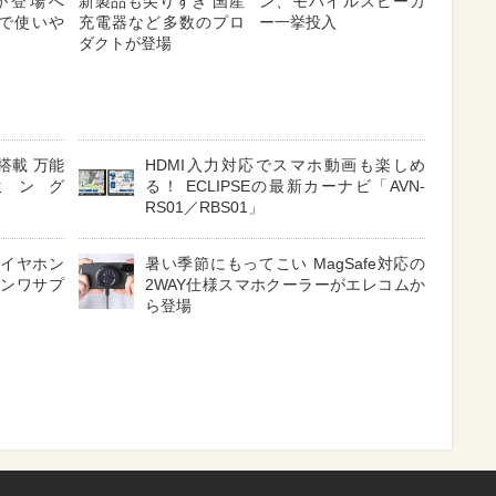
が登場へ
新製品も尖りすぎ 国産
ン、モバイルスピーカ
対応で使いや
充電器など多数のプロ
ー一挙投入
ダクトが登場
搭載 万能
HDMI入力対応でスマホ動画も楽しめ
ミング
る！ ECLIPSEの最新カーナビ「AVN-
RS01／RBS01」
 イヤホン
暑い季節にもってこい MagSafe対応の
サンワサプ
2WAY仕様スマホクーラーがエレコムか
ら登場