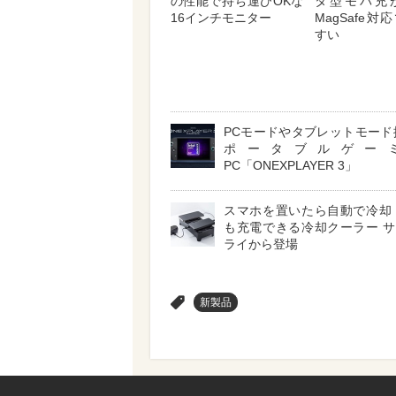
の性能で持ち運びOKな
タ型モバ充
16インチモニター
MagSafe
すい
PCモードやタブレットモード
ポータブルゲー
PC「ONEXPLAYER 3」
スマホを置いたら自動で冷却
も充電できる冷却クーラー 
ライから登場
>
新製品