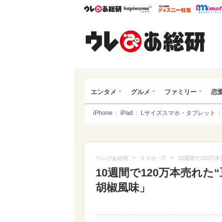
ウレぴあ総研
ハピママ*
ウレぴあ
ウレ
エンタメ
グルメ
ファミリー
恋
iPhone
iPad
Lサイズスマホ・タブレット
>
>
ウレぴあ総研
スマホ・IT
10週間で120
10週間で120万本売れ
胡椒風味」