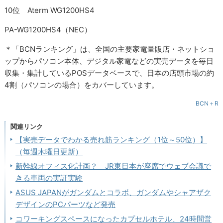
10位 Aterm WG1200HS4
PA-WG1200HS4（NEC）
＊「BCNランキング」は、全国の主要家電量販店・ネットショ
ップからパソコン本体、デジタル家電などの実売データを毎日
収集・集計しているPOSデータベースで、日本の店頭市場の約
4割（パソコンの場合）をカバーしています。
BCN＋R
関連リンク
【実売データでわかる売れ筋ランキング（1位～50位）】
（毎週木曜日更新）
新幹線オフィス化計画？ JR東日本が座席でウェブ会議で
きる車両の実証実験
ASUS JAPANがガンダムとコラボ、ガンダムやシャアザク
デザインのPCパーツなど発売
コワーキングスペースになったカプセルホテル、24時間営