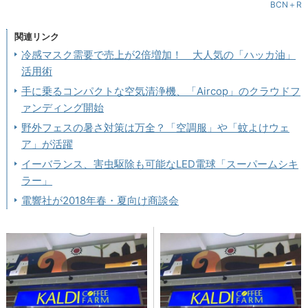
BCN＋R
関連リンク
冷感マスク需要で売上が2倍増加！ 大人気の「ハッカ油」
活用術
手に乗るコンパクトな空気清浄機、「Aircop」のクラウドフ
ァンディング開始
野外フェスの暑さ対策は万全？「空調服」や「蚊よけウェ
ア」が活躍
イーバランス、害虫駆除も可能なLED電球「スーパームシキ
ラー」
電響社が2018年春・夏向け商談会