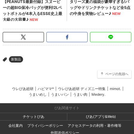
新製品
>
ページの先頭へ
ウレぴあ総研
|
ハピママ*
|
ウレぴあ総研 ディズニー特集
|
mimot.
|
うまいめし
|
うまいパン
|
うまい肉
|
Medery.
ぴあ関連サイト
チケットぴあ
ぴあ(アプリ&Web)
会社案内
プライバシーポリシー
アクセスデータの利用・著作権等
外部送信ポリシー