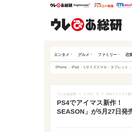
ウレぴあ総研
ハピママ*
ウレぴあ
ウレ
エンタメ
グルメ
ファミリー
恋
iPhone
iPad
Lサイズスマホ・タブレット
>
>
ウレぴあ総研
スマホ・IT
PS4でアイマス新作！
PS4でアイマス新作！ 「TH
SEASON」が5月27日発