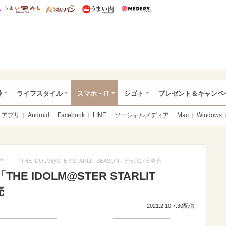
総研 ディズニー特集
mimot.
うまいめし
うまいパン
うまい肉
Medery.
ぴあ総研（うれぴあ）
愛
ライフスタイル
スマホ・IT
シゴト
プレゼント＆キャンペ
アプリ
Android
Facebook
LINE
ソーシャルメディア
Mac
Windows
 「THE IDOLM@STER STARLIT SEASON」が5月27日発売
E IDOLM@STER STARLIT
売
2021.2.10 7:30配信