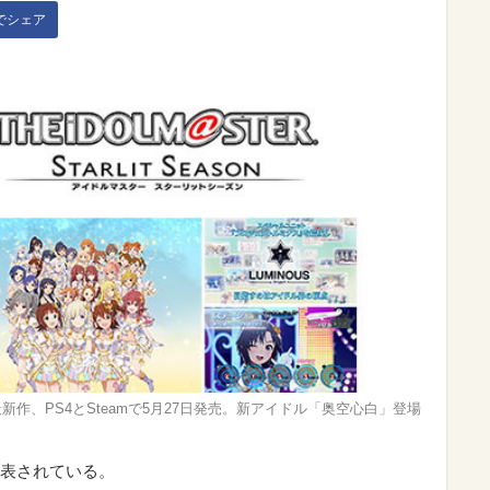
kでシェア
新作、PS4とSteamで5月27日発売。新アイドル「奥空心白」登場
表されている。