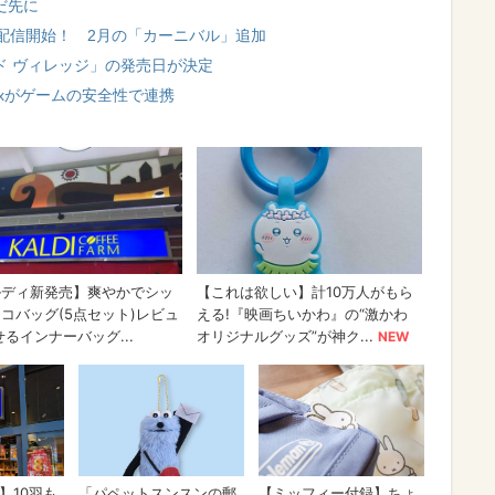
だ先に
配信開始！ 2月の「カーニバル」追加
ド ヴィレッジ」の発売日が決定
on、Xboxがゲームの安全性で連携