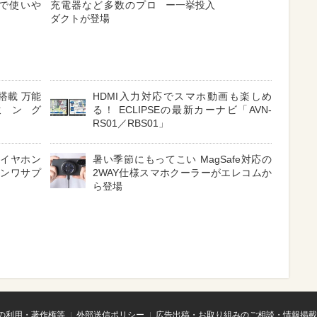
対応で使いや
充電器など多数のプロ
ー一挙投入
ダクトが登場
搭載 万能
HDMI入力対応でスマホ動画も楽しめ
ミング
る！ ECLIPSEの最新カーナビ「AVN-
RS01／RBS01」
 イヤホン
暑い季節にもってこい MagSafe対応の
サンワサプ
2WAY仕様スマホクーラーがエレコムか
ら登場
の利用・著作権等
外部送信ポリシー
広告出稿・お取り組みのご相談・情報掲載