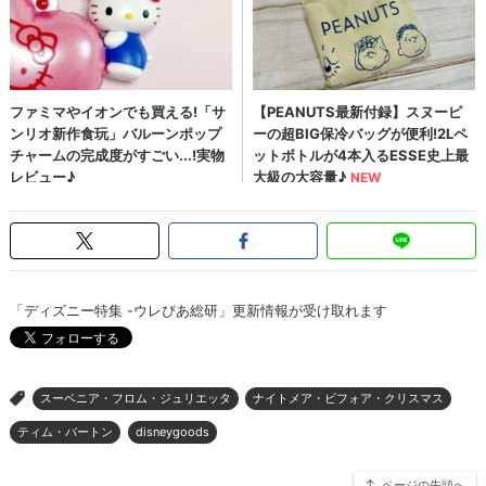
「ディズニー特集 -ウレぴあ総研」更新情報が受け取れます
スーベニア・フロム・ジュリエッタ
ナイトメア・ビフォア・クリスマス
>
ティム・バートン
disneygoods
ページの先頭へ