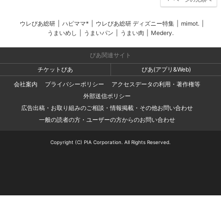
ウレぴあ総研
|
ハピママ*
|
ウレぴあ総研 ディズニー特集
|
mimot.
|
うまいめし
|
うまいパン
|
うまい肉
|
Medery.
ぴあ関連サイト
チケットぴあ
ぴあ(アプリ&Web)
会社案内
プライバシーポリシー
アクセスデータの利用・著作権等
外部送信ポリシー
広告出稿・お取り組みのご相談・情報掲載・その他お問い合わせ
一般の読者の方・ユーザーの方からのお問い合わせ
Copyright (C) PIA Corporation. All Rights Reserved.