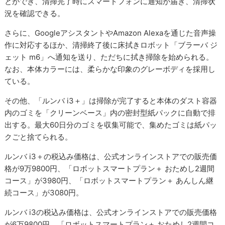
とができ、清掃完了時にスマートフォンに通知が届き、清掃状
況を確認できる。
さらに、GoogleアシスタントやAmazon Alexaを通じた音声操
作に対応するほか、清掃終了後に床拭きロボット「ブラーバ ジ
ェット m6」へ通知を送り、ただちに拭き掃除を始められる。
なお、本体カラーには、柔らかな印象のグレーボディを採用し
ている。
その他、「ルンバ i3＋」は掃除が完了すると本体のダスト容器
内のゴミを「クリーンベース」内の密封型紙パックに自動で排
出する。最大60日分のゴミを収集可能で、集めたゴミは紙パッ
クごと捨てられる。
ルンバ i3＋の税込み価格は、公式オンラインストアでの販売価
格が9万9800円、「ロボットスマートプラン＋ おためし2週間
コース」が3980円、「ロボットスマートプラン＋ あんしん継
続コース」が3080円。
ルンバ i3の税込み価格は、公式オンラインストアでの販売価格
が6万9800円、「ロボットスマートプラン＋ おためし2週間コ