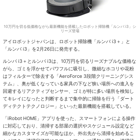
10万円を切る低価格ながら最新機能を搭載したロボット掃除機「ルンバ i3」シ
リーズ登場
アイロボットジャパンは、ロボット掃除機「ルンバ i3＋」と
「ルンバ i3」を2月26日に発売する。
ルンバ i3＋とルンバ i3は、10万円を切るリーズナブルな価格な
がら、ゴミを浮かせてパワフルに吸引し、微細なホコリや花粉
はフィルターで除去する「AeroForce 3段階クリーニングシス
テム」、奥が低くなっている家具の下など狭い場所への進入を
回避するリアクティブセンサー、ゴミが特に多い場所を検知し
てキレイになったと判断するまで集中的に掃除を行う「ダート
ディテクトテクノロジー」といった最新機能を搭載している。
「iRobot HOME」アプリを使った、スマートフォンによる操作
に対応しており、清掃する部屋の選択やスケジュール設定など
細かなカスタマイズが可能なほか、外出先から清掃を始めるこ