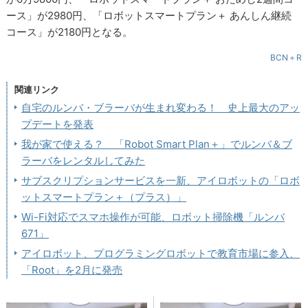
ース」が2980円、「ロボットスマートプラン＋ あんしん継続
コース」が2180円となる。
BCN＋R
関連リンク
自宅のルンバ・ブラーバが生まれ変わる！ 史上最大のアッ
プデートを発表
我が家で使える？ 「Robot Smart Plan＋」でルンバ＆ブ
ラーバをレンタルしてみた
サブスクリプションサービスを一新、アイロボットの「ロボ
ットスマートプラン＋（プラス）」
Wi-Fi対応でスマホ操作が可能、ロボット掃除機「ルンバ
671」
アイロボット、プログラミングロボットで教育市場に参入、
「Root」を2月に発売