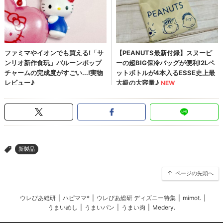
新製品
>
ページの先頭へ
ウレぴあ総研
|
ハピママ*
|
ウレぴあ総研 ディズニー特集
|
mimot.
|
うまいめし
|
うまいパン
|
うまい肉
|
Medery.