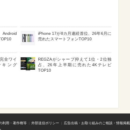
ndroid
iPhone 17が8カ月連続首位、26年6月に
OP10
売れたスマートフォンTOP10
3 完全ワイ
REGZAがシャープ抑えて1位・2位独
ンキング
占、26年上半期に売れた4Kテレビ
TOP10
の利用・著作権等
外部送信ポリシー
広告出稿・お取り組みのご相談・情報掲載