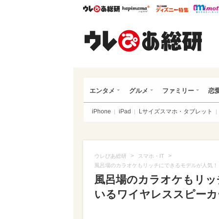
ウレぴあ総研
ハピママ*
ウレぴあ
ウレ
エンタメ
グルメ
ファミリー
恋
iPhone
iPad
Lサイズスマホ・タブレット
>
>
ウレぴあ総研
スマホ・IT
風呂場のカラオケもリッチにできるモデルが人気！ 今売
風呂場のカラオケもリッ
いるワイヤレススピーカーTO