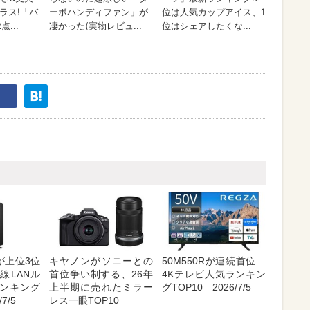
が上位3位
キヤノンがソニーとの
50M550Rが連続首位
線LANル
首位争い制する、26年
4Kテレビ人気ランキン
ンキング
上半期に売れたミラー
グTOP10 2026/7/5
7/5
レス一眼TOP10