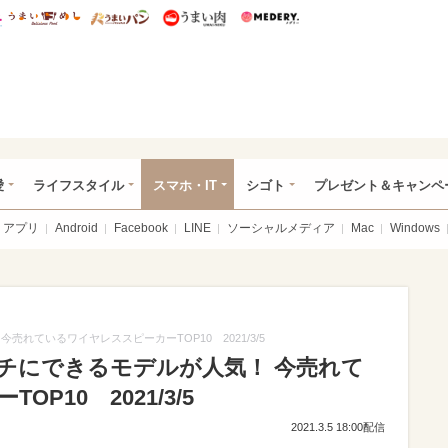
総研 ディズニー特集
mimot.
うまいめし
うまいパン
うまい肉
Medery.
ぴあ総研（うれぴあ）
愛
ライフスタイル
スマホ・IT
シゴト
プレゼント＆キャンペ
アプリ
Android
Facebook
LINE
ソーシャルメディア
Mac
Windows
れているワイヤレススピーカーTOP10 2021/3/5
チにできるモデルが人気！ 今売れて
P10 2021/3/5
2021.3.5 18:00配信