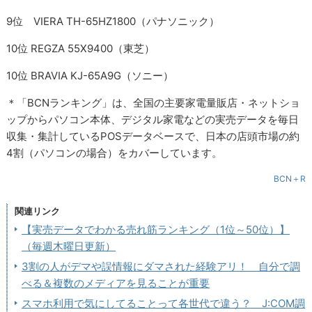
9位 VIERA TH-65HZ1800（パナソニック）
10位 REGZA 55X9400（東芝）
10位 BRAVIA KJ-65A9G（ソニー）
＊「BCNランキング」は、全国の主要家電量販店・ネットショ
ップからパソコン本体、デジタル家電などの実売データを毎日
収集・集計しているPOSデータベースで、日本の店頭市場の約
4割（パソコンの場合）をカバーしています。
BCN＋R
関連リンク
【実売データでわかる売れ筋ランキング（1位～50位）】
（毎週木曜日更新）
3割の人がデマや誤情報にダマされた経験アリ！ 自分で調
べる＆複数のメディアを見ることが重要
スマホ利用で気にしてることって各世代で違う？ J:COM調