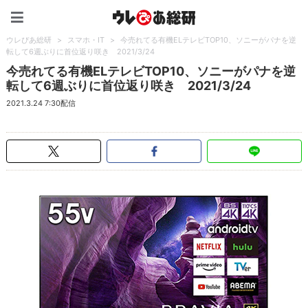
ウレぴあ総研（うれぴあ）
ウレぴあ総研
>
スマホ・IT
>
今売れてる有機ELテレビTOP10、ソニーがパナを逆
転して6週ぶりに首位返り咲き 2021/3/24
今売れてる有機ELテレビTOP10、ソニーがパナを逆
転して6週ぶりに首位返り咲き 2021/3/24
2021.3.24 7:30配信