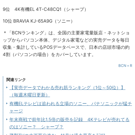
9位 4K有機EL 4T-C48CQ1（シャープ）
10位 BRAVIA KJ-65A9G（ソニー）
＊「BCNランキング」は、全国の主要家電量販店・ネットショ
ップからパソコン本体、デジタル家電などの実売データを毎日
収集・集計しているPOSデータベースで、日本の店頭市場の約
4割（パソコンの場合）をカバーしています。
BCN＋R
関連リンク
【実売データでわかる売れ筋ランキング（1位～50位）】
（毎週木曜日更新）
有機ELテレビは追われる立場のソニー、パナソニックが猛チ
ャージ
年末商戦で前年比1.5倍の販売を記録 4Kテレビが売れてる
のはソニー？ シャープ？