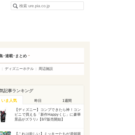
集･連載･まとめ
ディズニーホテル
周辺施設
気記事ランキング
いま人気
昨日
1週間
【ディズニー】コンプできたら神！コン
ビニで買える「新作Happyくじ」に豪華
景品がズラリ♪【8/7販売開始】
【これは欲しい】ミッキーたちが道頓堀