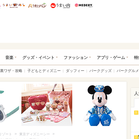
総研 ディズニー特集
mimot.
うまいめし
うまいパン
うまい肉
Medery.
ズニー特集 -ウレぴあ総研
音楽
グッズ・イベント
ファッション
アプリ・ゲーム
特
裏ワザ・攻略
子どもとディズニー
ダッフィー
パークグッズ
パークグルメ
人
1
>
>
リゾート
東京ディズニーシー
2