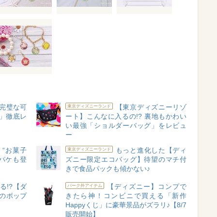
完璧な可
【東京ディズニーリゾ
東京ディズニーランド
」徹底レ
ート】こんなに入るの!? 裏地もかわい
い最強「ショルダーバッグ」をレビュ
ー
“お菓子
もっと進化した【ディ
東京ディズニーランド
パケも登
ズニー限定エコバッグ】待望のマチ付
きで食品パックも傾かない♪
る!?【ダ
【ディズニー】コンプで
パーク外アイテム
のポップ
きたら神！コンビニで買える「新作
Happyくじ」に豪華景品がズラリ♪【8/7
販売開始】