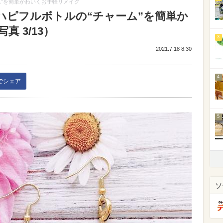
ム”を簡単かわいくお手軽リメイク
ハピフルボトルの“チャーム”を簡単か
 3/13）
3
2021.7.18 8:30
4
kでシェア
5
ソ