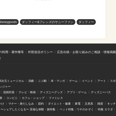
disneygoods
ダッフィー&フレンズのサニーファン
ダッフィー
の利用・著作権等
外部送信ポリシー
広告出稿・お取り組みのご相談・情報掲載
せ
.5次元ミュージカル
演劇
ニコ動
本・マンガ
ゲーム
イベント
アート
スポ
レジャー
混雑対策
テレビ・映画
ディズニーグッズ
アプリ・ゲーム
ディズニーパス
酒
コンビニ
カフェ・ショップ
ファミレス
かけ
マナー・身だしなみ
節約
ダイエット・健康
家電
文房具
雑貨
キッチ
〜シェアしたくなる〜 至福な体験・旅特集
ペット特集：ウチのかぞく
特集 カラダ