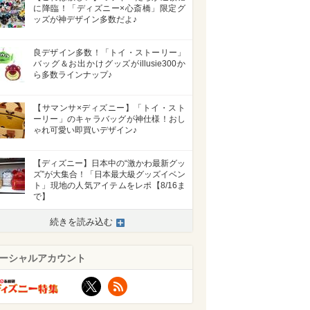
に降臨！「ディズニー×心斎橋」限定グ
ッズが神デザイン多数だよ♪
良デザイン多数！「トイ・ストーリー」
バッグ＆お出かけグッズがillusie300か
ら多数ラインナップ♪
【サマンサ×ディズニー】「トイ・スト
ーリー」のキャラバッグが神仕様！おし
ゃれ可愛い即買いデザイン♪
【ディズニー】日本中の“激かわ最新グッ
ズ”が大集合！「日本最大級グッズイベン
ト」現地の人気アイテムをレポ【8/16ま
で】
続きを読み込む
ーシャルアカウント
X
RSS