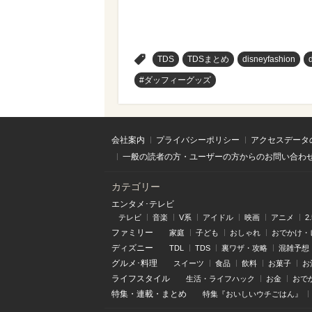
>
TDS
TDSまとめ
disneyfashion
#ダッフィーグッズ
会社案内
プライバシーポリシー
アクセスデータ
一般の読者の方・ユーザーの方からのお問い合わ
カテゴリー
エンタメ･テレビ
テレビ
音楽
V系
アイドル
映画
アニメ
2
ファミリー
家庭
子ども
おしゃれ
おでかけ・
ディズニー
TDL
TDS
裏ワザ・攻略
混雑予想
グルメ･料理
スイーツ
食品
飲料
お菓子
お
ライフスタイル
生活・ライフハック
お金
おで
特集
・
連載
・
まとめ
特集『おいしいウチごはん』