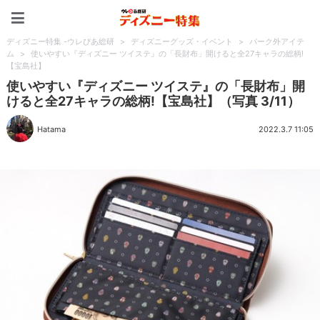
ディズニー特集 -ウレぴあ
ディズニー特集 -ウレぴあ総研
>
ディズニーグッズ・イベント
>
パーク外アイテ
ム
>
使いやすい『ディズニー ツイステ』の「長財布」開けると全27キャラの総柄!
【宝島社】
使いやすい『ディズニー ツイステ』の「長財布」開
けると全27キャラの総柄!【宝島社】（写真 3/11）
Hatama
2022.3.7 11:05