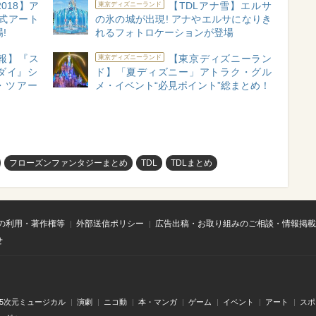
018】ア
【TDLアナ雪】エルサ
東京ディズニーランド
式アート
の氷の城が出現! アナやエルサになりき
!
れるフォトロケーションが登場
速報】『ス
【東京ディズニーラン
東京ディズニーランド
ダイ』シ
ド】「夏ディズニー」アトラク・グル
・ツアー
メ・イベント“必見ポイント”総まとめ！
フローズンファンタジーまとめ
TDL
TDLまとめ
の利用・著作権等
外部送信ポリシー
広告出稿・お取り組みのご相談・情報掲載
せ
.5次元ミュージカル
演劇
ニコ動
本・マンガ
ゲーム
イベント
アート
スポ