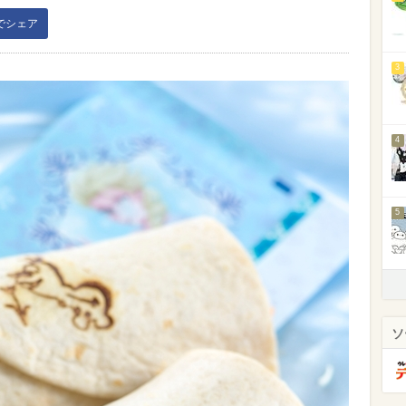
kでシェア
3
4
5
ソ