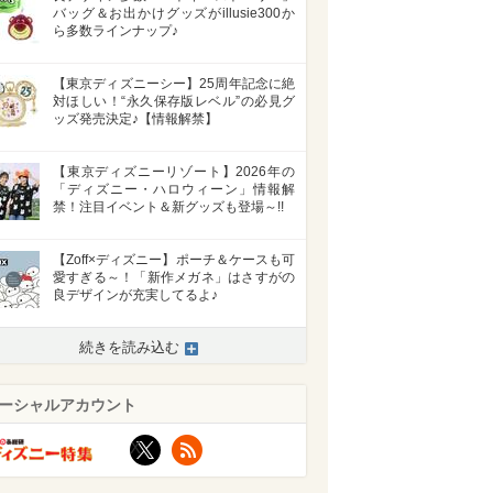
バッグ＆お出かけグッズがillusie300か
ら多数ラインナップ♪
【東京ディズニーシー】25周年記念に絶
対ほしい！“永久保存版レベル”の必見グ
ッズ発売決定♪【情報解禁】
【東京ディズニーリゾート】2026年の
「ディズニー・ハロウィーン」情報解
禁！注目イベント＆新グッズも登場～!!
【Zoff×ディズニー】ポーチ＆ケースも可
愛すぎる～！「新作メガネ」はさすがの
良デザインが充実してるよ♪
続きを読み込む
ーシャルアカウント
X
RSS