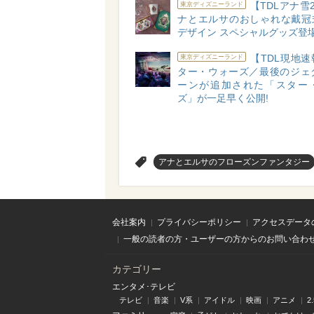
【TDLアナ雪2
東京ディズニーランド
ナとエルサのおしゃれな戴冠
デザイン スペシャルグッズ登場
【TDL現地
東京ディズニーランド
ター・ウォーズ／最後のジェ
ーンが追加された「スター
ズ」が一足早く公開!
>
アナとエルサのフローズンファンタジー
会社案内
プライバシーポリシー
アクセスデータ
一般の読者の方・ユーザーの方からのお問い合わ
カテゴリー
エンタメ･テレビ
テレビ
音楽
V系
アイドル
映画
アニメ
2