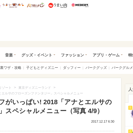
総研 ディズニー特集
mimot.
うまいめし
うまいパン
うまい肉
Medery.
ズニー特集 -ウレぴあ総研
音楽
グッズ・イベント
ファッション
アプリ・ゲーム
特
裏ワザ・攻略
子どもとディズニー
ダッフィー
パークグッズ
パークグルメ
>
>
リゾート
東京ディズニーランド
人
「アナとエルサのフローズンファンタジー」スペシャルメニュー
ーフがいっぱい! 2018「アナとエルサの
1
スペシャルメニュー（写真 4/9）
2017.12.17 6:30
2