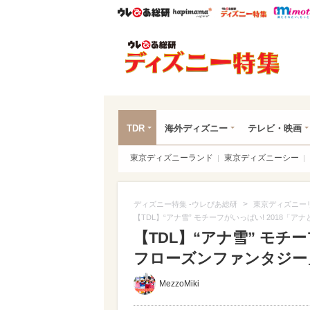
ウレぴあ総研
ハピママ*
ウレぴあ
ディ
TDR
海外ディズニー
テレビ・映画
東京ディズニーランド
東京ディズニーシー
>
ディズニー特集 -ウレぴあ総研
東京ディズニー
【TDL】“アナ雪” モチーフがいっぱい! 2018
【TDL】“アナ雪” モチ
フローズンファンタジー」
MezzoMiki