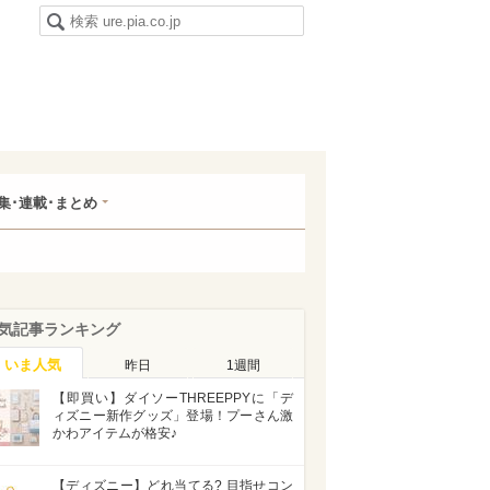
集･連載･まとめ
気記事ランキング
いま人気
昨日
1週間
【即買い】ダイソーTHREEPPYに「デ
ィズニー新作グッズ」登場！プーさん激
かわアイテムが格安♪
【ディズニー】どれ当てる? 目指せコン