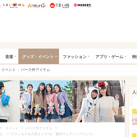
総研 ディズニー特集
mimot.
うまいめし
うまいパン
うまい肉
Medery.
ズニー特集 -ウレぴあ総研
音楽
グッズ・イベント
ファッション
アプリ・ゲーム
特
イベント
パーク外アイテム
人
1
>
>
ズ・イベント
パーク外アイテム
さ…！“プリンセス＆人気キャラ”の「新作ウェディングドレス」
2