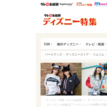
ウレぴあ総研
ハピママ*
ウレぴあ
ディ
TDR
海外ディズニー
テレビ・映画
パークグッズ
ディズニーストア
ツムツム
>
ディズニー特集 -ウレぴあ総研
ディズニーグッ
【ディズニー結婚式】プーさんドレスが衝撃の可愛