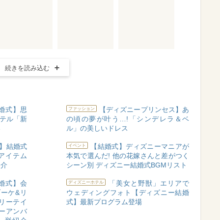
続きを読み込む
婚式】思
【ディズニープリンセス】あ
ファッション
ホテル「新
の頃の夢が叶う…!「シンデレラ＆ベ
い
ル」の美しいドレス
】結婚式
【結婚式】ディズニーマニアが
イベント
アイテム
本気で選んだ! 他の花嫁さんと差がつく
紹介
シーン別 ディズニー結婚式BGMリスト
婚式】会
「美女と野獣」エリアで
ディズニーホテル
ーケ&リ
ウェディングフォト【ディズニー結婚
リーテイ
式】最新プログラム登場
ーアンバ