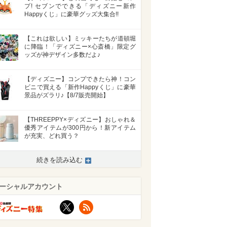
プ! セブンでできる「ディズニー新作
Happyくじ」に豪華グッズ大集合!!
【これは欲しい】ミッキーたちが道頓堀
に降臨！「ディズニー×心斎橋」限定グ
ッズが神デザイン多数だよ♪
【ディズニー】コンプできたら神！コン
ビニで買える「新作Happyくじ」に豪華
景品がズラリ♪【8/7販売開始】
【THREEPPY×ディズニー】おしゃれ＆
優秀アイテムが300円から！新アイテム
が充実、どれ買う？
続きを読み込む
ーシャルアカウント
X
RSS