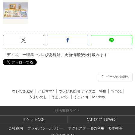
「ディズニー特集 -ウレぴあ総研」更新情報が受け取れます
ページの先頭へ
ウレぴあ総研
|
ハピママ*
|
ウレぴあ総研 ディズニー特集
|
mimot.
|
うまいめし
|
うまいパン
|
うまい肉
|
Medery.
ぴあ関連サイト
チケットぴあ
ぴあ(アプリ&Web)
会社案内
プライバシーポリシー
アクセスデータの利用・著作権等