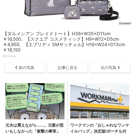
【ダルメシアン プレイドトート】H38×W35×D11cm
￥16,500、【スクエア コスメティック】H9×W12×D5cm
￥4,950、【エブリディ SMサッチェル】H16×W24×D13cm
￥18,150
©Disney
前の写真
記事に戻る
次の写真