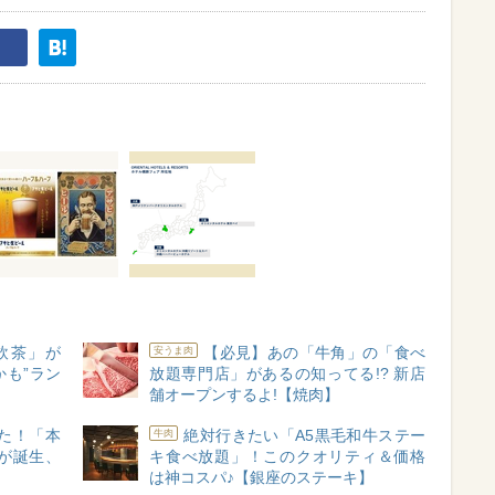
飲茶」が
【必見】あの「牛角」の「食べ
安うま肉
も”ラン
放題専門店」があるの知ってる!? 新店
舗オープンするよ!【焼肉】
た！「本
絶対行きたい「A5黒毛和牛ステー
牛肉
が誕生、
キ食べ放題」！このクオリティ＆価格
は神コスパ♪【銀座のステーキ】