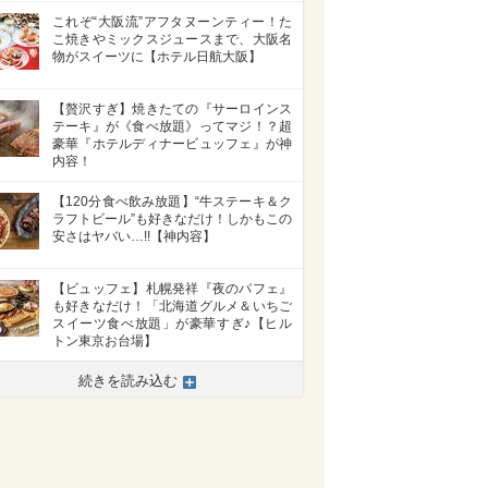
これぞ“大阪流”アフタヌーンティー！た
こ焼きやミックスジュースまで、大阪名
物がスイーツに【ホテル日航大阪】
【贅沢すぎ】焼きたての『サーロインス
テーキ』が《食べ放題》ってマジ！？超
豪華『ホテルディナービュッフェ』が神
内容！
【120分食べ飲み放題】“牛ステーキ＆ク
ラフトビール”も好きなだけ！しかもこの
安さはヤバい…!!【神内容】
【ビュッフェ】札幌発祥『夜のパフェ』
も好きなだけ！「北海道グルメ＆いちご
スイーツ食べ放題」が豪華すぎ♪【ヒル
トン東京お台場】
続きを読み込む