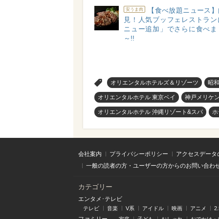
【食べ放題ニュース】
安うま肉
見！人気ブッフェレストラン
ニュー追加」でさらに食べま
～!!
>
オリエンタルホテルズ＆リゾーツ
昭
オリエンタルホテル 東京ベイ
神戸メリケ
オリエンタルホテル 沖縄リゾート&スパ
ホ
会社案内
プライバシーポリシー
アクセスデータ
一般の読者の方・ユーザーの方からのお問い合わ
カテゴリー
エンタメ･テレビ
テレビ
音楽
V系
アイドル
映画
アニメ
2
ファミリー
家庭
子ども
おしゃれ
おでかけ・