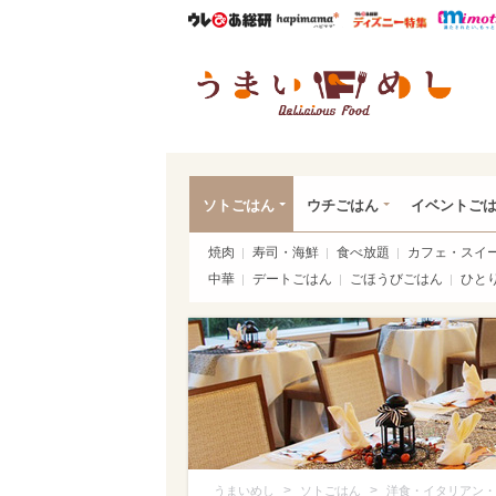
ウレぴあ総研
ハピママ*
ウレぴあ
うま
ソトごはん
ウチごはん
イベントご
焼肉
寿司・海鮮
食べ放題
カフェ・スイ
中華
デートごはん
ごほうびごはん
ひと
>
>
うまいめし
ソトごはん
洋食・イタリアン・