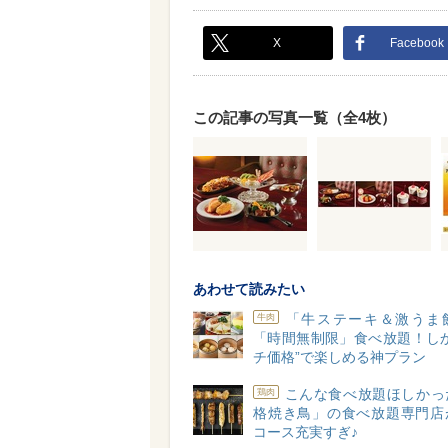
X
Facebook
この記事の写真一覧（全4枚）
あわせて読みたい
「牛ステーキ＆激うま
牛肉
「時間無制限」食べ放題！しか
チ価格”で楽しめる神プラン
こんな食べ放題ほしかっ
鶏肉
格焼き鳥」の食べ放題専門店
コース充実すぎ♪