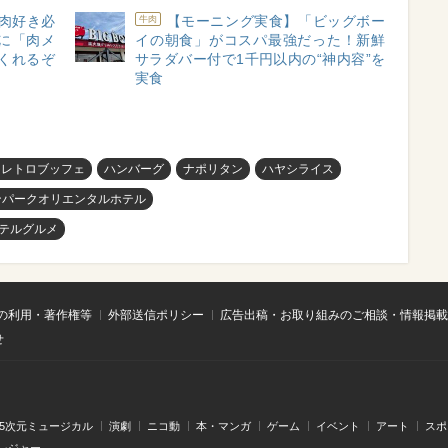
肉好き必
【モーニング実食】「ビッグボー
牛肉
に「肉メ
イの朝食」がコスパ最強だった！新鮮
くれるぞ
サラダバー付で1千円以内の“神内容”を
実食
和レトロブッフェ
ハンバーグ
ナポリタン
ハヤシライス
ンパークオリエンタルホテル
テルグルメ
の利用・著作権等
外部送信ポリシー
広告出稿・お取り組みのご相談・情報掲載
せ
.5次元ミュージカル
演劇
ニコ動
本・マンガ
ゲーム
イベント
アート
スポ
レジャー