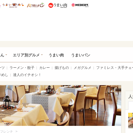
総研 ディズニー特集
mimot.
うまいめし
うまいパン
うまい肉
Medery.
いめし
はん
エリア別グルメ
うまい肉
うまいパン
ーツ
ラーメン・餃子
カレー
揚げもの
メガグルメ
ファミレス・大手チェ
りめし
達人のイチオシ！
人
1
>
フレンチ