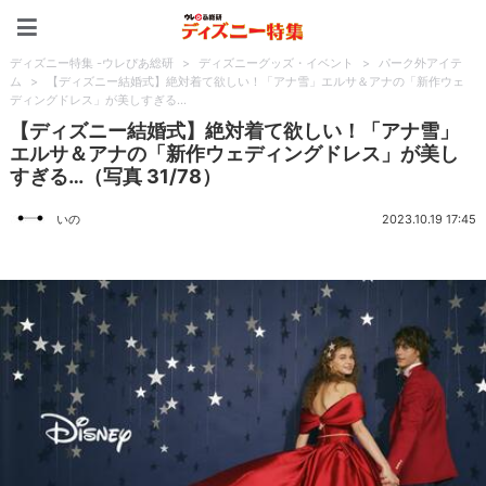
ディズニー特集 -ウレぴあ
ディズニー特集 -ウレぴあ総研
>
ディズニーグッズ・イベント
>
パーク外アイテ
ム
>
【ディズニー結婚式】絶対着て欲しい！「アナ雪」エルサ＆アナの「新作ウェ
ディングドレス」が美しすぎる…
【ディズニー結婚式】絶対着て欲しい！「アナ雪」
エルサ＆アナの「新作ウェディングドレス」が美し
すぎる…（写真 31/78）
いの
2023.10.19 17:45