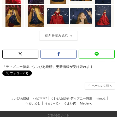
続きを読み込む
「ディズニー特集 -ウレぴあ総研」更新情報が受け取れます
ページの先頭へ
ウレぴあ総研
|
ハピママ*
|
ウレぴあ総研 ディズニー特集
|
mimot.
|
うまいめし
|
うまいパン
|
うまい肉
|
Medery.
ぴあ関連サイト