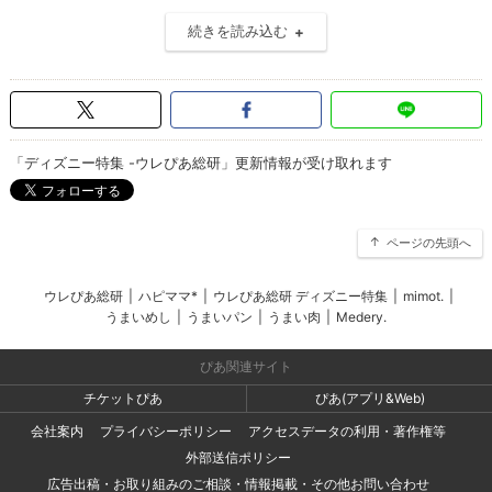
続きを読み込む
「ディズニー特集 -ウレぴあ総研」更新情報が受け取れます
ページの先頭へ
ウレぴあ総研
|
ハピママ*
|
ウレぴあ総研 ディズニー特集
|
mimot.
|
うまいめし
|
うまいパン
|
うまい肉
|
Medery.
ぴあ関連サイト
チケットぴあ
ぴあ(アプリ&Web)
会社案内
プライバシーポリシー
アクセスデータの利用・著作権等
外部送信ポリシー
広告出稿・お取り組みのご相談・情報掲載・その他お問い合わせ