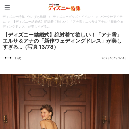
ディズニー特集 -ウレぴあ
ディズニー特集 -ウレぴあ総研
>
ディズニーグッズ・イベント
>
パーク外アイテ
ム
>
【ディズニー結婚式】絶対着て欲しい！「アナ雪」エルサ＆アナの「新作ウェ
ディングドレス」が美しすぎる…
【ディズニー結婚式】絶対着て欲しい！「アナ雪」
エルサ＆アナの「新作ウェディングドレス」が美し
すぎる…（写真 13/78）
いの
2023.10.19 17:45