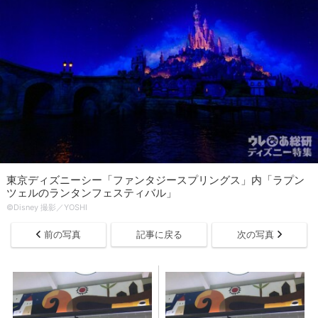
東京ディズニーシー「ファンタジースプリングス」内「ラプン
ツェルのランタンフェスティバル」
©Disney 撮影／YOSHI
前の写真
記事に戻る
次の写真