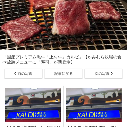
「国産プレミアム黒牛「上村牛」カルビ」【かみむら牧場の食
べ放題メニューに「寿司」が新登場】
前の写真
記事に戻る
次の写真