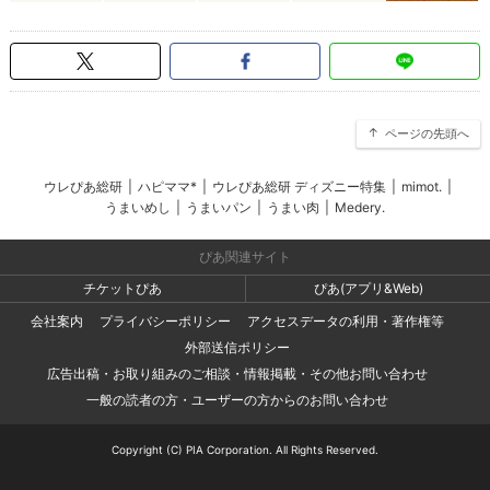
ページの先頭へ
ウレぴあ総研
|
ハピママ*
|
ウレぴあ総研 ディズニー特集
|
mimot.
|
うまいめし
|
うまいパン
|
うまい肉
|
Medery.
ぴあ関連サイト
チケットぴあ
ぴあ(アプリ&Web)
会社案内
プライバシーポリシー
アクセスデータの利用・著作権等
外部送信ポリシー
広告出稿・お取り組みのご相談・情報掲載・その他お問い合わせ
一般の読者の方・ユーザーの方からのお問い合わせ
Copyright (C) PIA Corporation. All Rights Reserved.