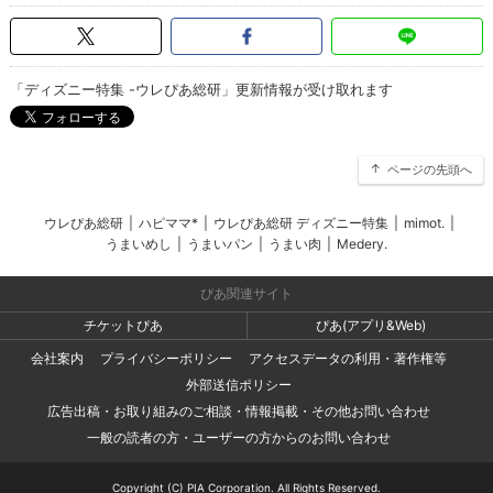
「ディズニー特集 -ウレぴあ総研」更新情報が受け取れます
ページの先頭へ
ウレぴあ総研
|
ハピママ*
|
ウレぴあ総研 ディズニー特集
|
mimot.
|
うまいめし
|
うまいパン
|
うまい肉
|
Medery.
ぴあ関連サイト
チケットぴあ
ぴあ(アプリ&Web)
会社案内
プライバシーポリシー
アクセスデータの利用・著作権等
外部送信ポリシー
広告出稿・お取り組みのご相談・情報掲載・その他お問い合わせ
一般の読者の方・ユーザーの方からのお問い合わせ
Copyright (C) PIA Corporation. All Rights Reserved.