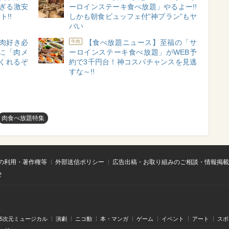
ぎる激安
ーロインステーキ食べ放題」やるよー!!
!!
しかも朝食ビュッフェ付“神プラン”もヤ
バい
肉好き必
【食べ放題ニュース】至福の「サ
牛肉
に「肉メ
ーロインステーキ食べ放題」がWEB予
くれるぞ
約で3千円台！神コスパチャンスを見逃
すな～!!
肉食べ放題特集
の利用・著作権等
外部送信ポリシー
広告出稿・お取り組みのご相談・情報掲載
せ
.5次元ミュージカル
演劇
ニコ動
本・マンガ
ゲーム
イベント
アート
スポ