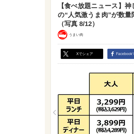
【食べ放題ニュース】神
の“人気激うま肉”が数
（写真 8/12）
うまい肉
Xでシェア
Faceboo
<