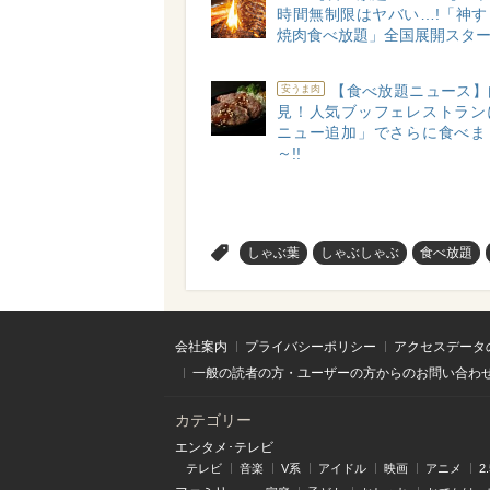
時間無制限はヤバい…!「神す
焼肉食べ放題」全国展開スタート
【食べ放題ニュース】
安うま肉
見！人気ブッフェレストラン
ニュー追加」でさらに食べま
～!!
>
しゃぶ葉
しゃぶしゃぶ
食べ放題
会社案内
プライバシーポリシー
アクセスデータ
一般の読者の方・ユーザーの方からのお問い合わ
カテゴリー
エンタメ･テレビ
テレビ
音楽
V系
アイドル
映画
アニメ
2