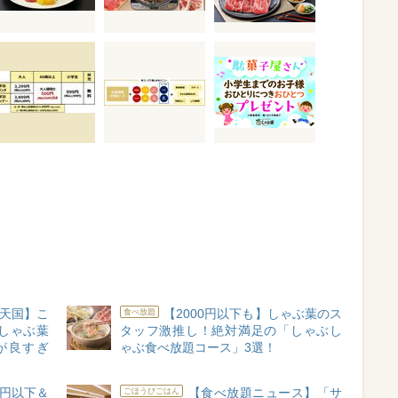
ぶ天国】こ
【2000円以下も】しゃぶ葉のス
食べ放題
？しゃぶ葉
タッフ激推し！絶対満足の「しゃぶし
が良すぎ
ゃぶ食べ放題コース」3選！
千円以下＆
【食べ放題ニュース】「サ
ごほうびごはん