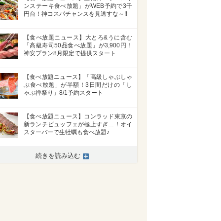
ンステーキ食べ放題」がWEB予約で3千
円台！神コスパチャンスを見逃すな～!!
【食べ放題ニュース】大とろ&うに含む
「高級寿司50品食べ放題」が3,900円！
神安プラン8月限定で提供スタート
【食べ放題ニュース】「高級しゃぶしゃ
ぶ食べ放題」が半額！3日間だけの「し
ゃぶ禅祭り」8/1予約スタート
【食べ放題ニュース】コンラッド東京の
新ランチビュッフェが極上すぎ…！オイ
スターバーで生牡蠣も食べ放題♪
続きを読み込む
>