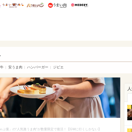
総研 ディズニー特集
mimot.
うまいめし
うまいパン
うまい肉
Medery.
い肉
し
牛
安うま肉
ハンバーガー
ジビエ
人
1
ゃぶ葉」の“人気激うま肉”が数量限定で復活！【GWに行くしかない】
2