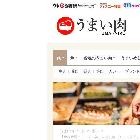
ウレぴあ総研
ハピママ*
ウレぴあ
うま
肉
魚
各地のうまい肉
うまいめ
牛肉
豚肉
鶏肉
焼肉
カレー
ブランド
>
>
>
うまい肉
肉
牛肉
【食べ放題ニュース】神しゃぶしゃぶチェーン「し