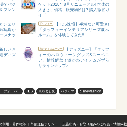
兆? パジ
ケット2018年8月リニューアル! 本体の
＆フレン
大きさ、価格、販売場所は? 購入徹底ガ
イド
ーとシェリ
【TDS速報】半端ない可愛さ!
ダッフィー
紙写真が
「ダッフィーインテリアシリーズ展示
ニースナッ
ルーム」を体験してきた!!
新しいお
【ディズニー】「ダッフ
東京ディズニーシー
香港ディズ
ィーのハロウィーングッズ&スーベニ
ア」情報解禁！激かわアイテムがずら
りラインナップ♪
リープオーバー
TDS
TDSまとめ
パジャマ
disneyfashion
の利用・著作権等
外部送信ポリシー
広告出稿・お取り組みのご相談・情報掲載