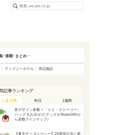
集･連載･まとめ
ディズニーホテル
周辺施設
気記事ランキング
いま人気
昨日
1週間
良デザイン多数！「トイ・ストーリー」
バッグ＆お出かけグッズがillusie300か
ら多数ラインナップ♪
【東京ディズニーシー】25周年記念に絶