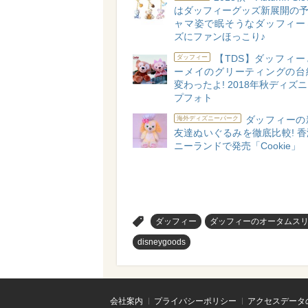
はダッフィーグッズ新展開の予
ャマ姿で眠そうなダッフィー
ズにファンほっこり♪
【TDS】ダッフィ
ダッフィー
ーメイのグリーティングの台
変わったよ! 2018年秋ディズ
プフォト
ダッフィーの
海外ディズニーパーク
友達ぬいぐるみを徹底比較! 
ニーランドで発売「Cookie」
>
ダッフィー
ダッフィーのオータムス
disneygoods
会社案内
プライバシーポリシー
アクセスデータ