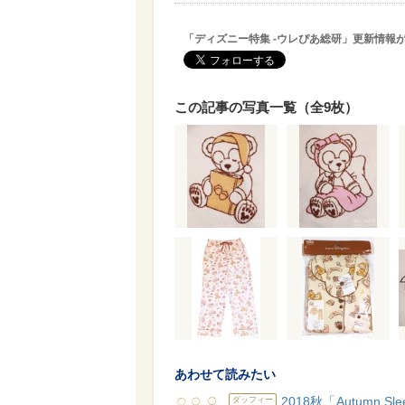
「ディズニー特集 -ウレぴあ総研」更新情報
この記事の写真一覧（全9枚）
あわせて読みたい
2018秋「Autumn Sle
ダッフィー