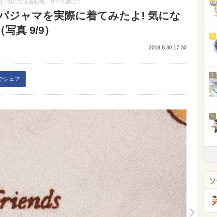
! 気になる着心地、サイズ感は?
パジャマを実際に着てみたよ! 気にな
写真 9/9）
3
2018.8.30 17:30
4
kでシェア
5
ソ