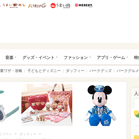
総研 ディズニー特集
mimot.
うまいめし
うまいパン
うまい肉
Medery.
ズニー特集 -ウレぴあ総研
音楽
グッズ・イベント
ファッション
アプリ・ゲーム
特
裏ワザ・攻略
子どもとディズニー
ダッフィー
パークグッズ
パークグルメ
人
1
>
>
リゾート
ダッフィー
2