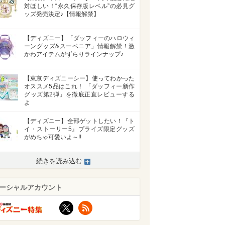
対ほしい！“永久保存版レベル”の必見グ
ッズ発売決定♪【情報解禁】
【ディズニー】「ダッフィーのハロウィ
ーングッズ&スーベニア」情報解禁！激
かわアイテムがずらりラインナップ♪
【東京ディズニーシー】使ってわかった
オススメ5品はこれ！ 「ダッフィー新作
グッズ第2弾」を徹底正直レビューする
よ
【ディズニー】全部ゲットしたい！『ト
イ・ストーリー5』プライズ限定グッズ
がめちゃ可愛いよ～!!
続きを読み込む
ーシャルアカウント
X
RSS
>