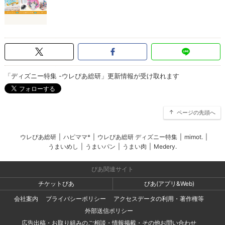
「ディズニー特集 -ウレぴあ総研」更新情報が受け取れます
ページの先頭へ
ウレぴあ総研
|
ハピママ*
|
ウレぴあ総研 ディズニー特集
|
mimot.
|
うまいめし
|
うまいパン
|
うまい肉
|
Medery.
ぴあ関連サイト
チケットぴあ
ぴあ(アプリ&Web)
会社案内
プライバシーポリシー
アクセスデータの利用・著作権等
外部送信ポリシー
広告出稿・お取り組みのご相談・情報掲載・その他お問い合わせ