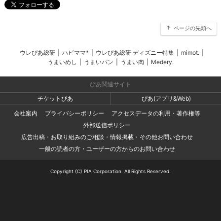
ページの先頭へ
ウレぴあ総研
|
ハピママ*
|
ウレぴあ総研 ディズニー特集
|
mimot.
|
うまいめし
|
うまいパン
|
うまい肉
|
Medery.
ぴあ関連サイト
チケットぴあ
ぴあ(アプリ&Web)
会社案内
プライバシーポリシー
アクセスデータの利用・著作権等
外部送信ポリシー
広告出稿・お取り組みのご相談・情報掲載・その他お問い合わせ
一般の読者の方・ユーザーの方からのお問い合わせ
Copyright (C) PIA Corporation. All Rights Reserved.