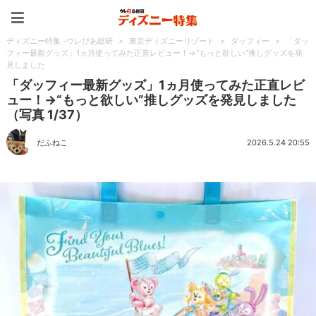
ディズニー特集 -ウレぴあ
ディズニー特集 -ウレぴあ総研
>
東京ディズニーリゾート
>
ダッフィー
>
「ダッ
フィー最新グッズ」1ヵ月使ってみた正直レビュー！→“もっと欲しい”推しグッズを発
見しました
「ダッフィー最新グッズ」1ヵ月使ってみた正直レビ
ュー！→“もっと欲しい”推しグッズを発見しました
（写真 1/37）
だふねこ
2026.5.24 20:55