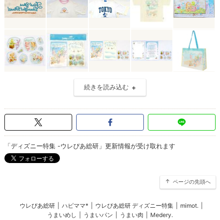
続きを読み込む
「ディズニー特集 -ウレぴあ総研」更新情報が受け取れます
ページの先頭へ
ウレぴあ総研
|
ハピママ*
|
ウレぴあ総研 ディズニー特集
|
mimot.
|
うまいめし
|
うまいパン
|
うまい肉
|
Medery.