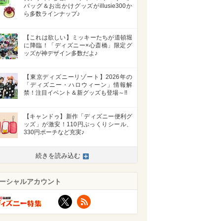
バッグ＆お出かけグッズがillusie300か
ら多数ラインナップ♪
【これは欲しい】ミッキーたちが道頓堀
に降臨！「ディズニー×心斎橋」限定グ
ッズが神デザイン多数だよ♪
【東京ディズニーリゾート】2026年の
「ディズニー・ハロウィーン」情報解
禁！注目イベント＆新グッズも登場～!!
【キャンドゥ】新作「ディズニー便利グ
ッズ」が激安！110円ぷっくりシール、
330円ポーチなど充実♪
続きを読み込む
ーシャルアカウント
X
RSS