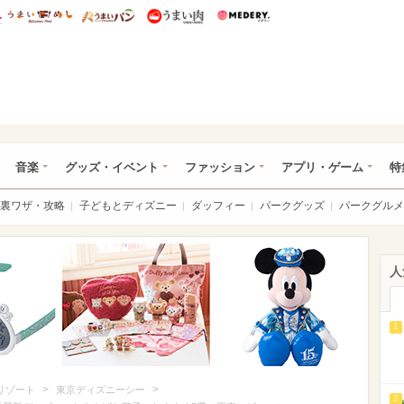
総研 ディズニー特集
mimot.
うまいめし
うまいパン
うまい肉
Medery.
ズニー特集 -ウレぴあ総研
音楽
グッズ・イベント
ファッション
アプリ・ゲーム
特
裏ワザ・攻略
子どもとディズニー
ダッフィー
パークグッズ
パークグルメ
人
1
>
>
リゾート
東京ディズニーシー
2