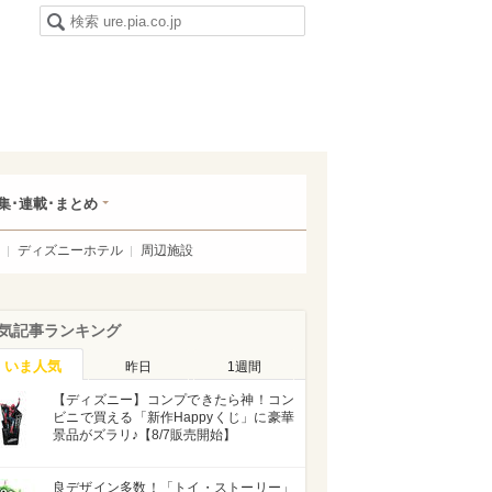
集･連載･まとめ
ディズニーホテル
周辺施設
気記事ランキング
いま人気
昨日
1週間
【ディズニー】コンプできたら神！コン
ビニで買える「新作Happyくじ」に豪華
景品がズラリ♪【8/7販売開始】
良デザイン多数！「トイ・ストーリー」