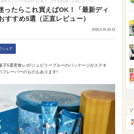
「最新ディズニーおみやげお菓子」おすすめ5選（正直レビュー）
迷ったらこれ買えばOK！「最新ディ
おすすめ5選（正直レビュー）
3
2026.5.16 20:15
4
kでシェア
菓子5選実食レポ!ジュビリーブルーのパッケージがステキ
5
のフレーバーのものもあります!
ソ