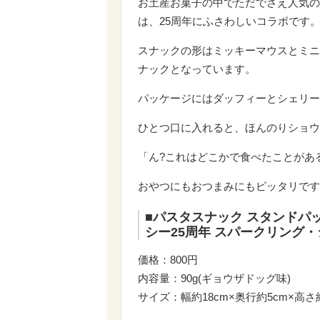
お土産お菓子の中でただでさえ人気の
は、25周年にふさわしいコラボです
スナックの形はミッキーマウスとミニ
ナックとなっています。
パッケージにはダッフィーとシェリー
ひとつ口に入れると、ほんのりショウ
「ん?これはどこかで食べたことがある
おやつにもおつまみにもピッタリです
■パスタスナック スタンドパ
シー25周年 スパークリング
価格：800円
内容量：90g(ギョウザドッグ味)
サイズ：幅約18cm×奥行約5cm×高さ約