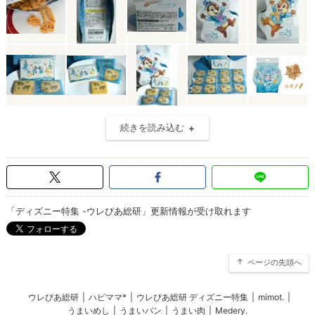
続きを読み込む
「ディズニー特集 -ウレぴあ総研」更新情報が受け取れます
ページの先頭へ
ウレぴあ総研
|
ハピママ*
|
ウレぴあ総研 ディズニー特集
|
mimot.
|
うまいめし
|
うまいパン
|
うまい肉
|
Medery.