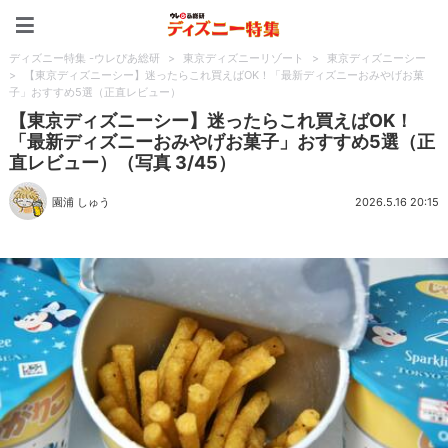
ディズニー特集 -ウレぴあ
ディズニー特集 -ウレぴあ総研
>
東京ディズニーリゾート
>
東京ディズニーシー
>
【東京ディズニーシー】迷ったらこれ買えばOK！「最新ディズニーおみやげお菓
子」おすすめ5選（正直レビュー）
【東京ディズニーシー】迷ったらこれ買えばOK！
「最新ディズニーおみやげお菓子」おすすめ5選（正
直レビュー）（写真 3/45）
園浦 しゅう
2026.5.16 20:15