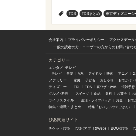
>
TDS
TDSまとめ
東京ディズニーシ
会社案内
プライバシーポリシー
アクセスデータ
一般の読者の方・ユーザーの方からのお問い合わ
カテゴリー
エンタメ･テレビ
テレビ
音楽
V系
アイドル
映画
アニメ
2
ファミリー
家庭
子ども
おしゃれ
おでかけ・
ディズニー
TDL
TDS
裏ワザ・攻略
混雑予想
グルメ･料理
スイーツ
食品
飲料
お菓子
お
ライフスタイル
生活・ライフハック
お金
おで
特集
・
連載
・
まとめ
特集『おいしいウチごはん』
ぴあ関連サイト
チケットぴあ
ぴあ(アプリ&Web)
BOOKぴあ