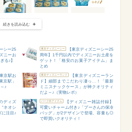
続きを読み込む
ーシー25
【東京ディズニーシー25
東京ディズニーシー
ズニーお
周年】1千円以内でディズニーお土産を
ぎる♪】
ゲット！「格安のお菓子アイテム」ま
とめ
東京駅お
【東京ディズニーラン
東京ディズニーランド
東京駅」
ド】細部までこだわり凄っ…！「最新
～♪
ミニスナックケース」が神クオリティ
だよ～♪（実物レポ）
のディズ
【ディズニー雑誌付録】
パーク外アイテム
“ネオシ
可愛いチャーム付き♪「プーさんの保冷
ズに注目♪
バッグ」が2デザインで登場、容量も◎
で即買いクオリティ！