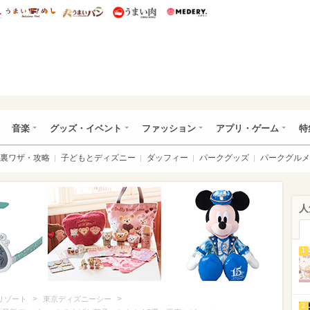
総研 ディズニー特集
mimot.
うまいめし
うまいパン
うまい肉
Medery.
ズニー特集 -ウレぴあ総研
音楽
グッズ・イベント
ファッション
アプリ・ゲーム
特
裏ワザ・攻略
子どもとディズニー
ダッフィー
パークグッズ
パークグルメ
人
1
>
>
リゾート
東京ディズニーシー
2