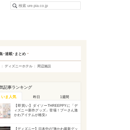
集･連載･まとめ
ディズニーホテル
周辺施設
気記事ランキング
いま人気
昨日
1週間
【即買い】ダイソーTHREEPPYに「デ
ィズニー新作グッズ」登場！プーさん激
かわアイテムが格安♪
【ディズニー】日本中の“激かわ最新グッ