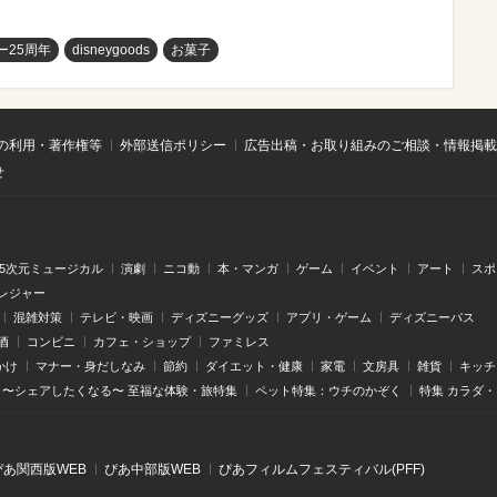
ー25周年
disneygoods
お菓子
の利用・著作権等
外部送信ポリシー
広告出稿・お取り組みのご相談・情報掲載
せ
.5次元ミュージカル
演劇
ニコ動
本・マンガ
ゲーム
イベント
アート
スポ
レジャー
混雑対策
テレビ・映画
ディズニーグッズ
アプリ・ゲーム
ディズニーパス
酒
コンビニ
カフェ・ショップ
ファミレス
かけ
マナー・身だしなみ
節約
ダイエット・健康
家電
文房具
雑貨
キッチ
〜シェアしたくなる〜 至福な体験・旅特集
ペット特集：ウチのかぞく
特集 カラダ
ぴあ関⻄版WEB
ぴあ中部版WEB
ぴあフィルムフェスティバル(PFF)