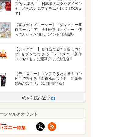
ズ”が大集合！「日本最大級グッズイベン
ト」現地の人気アイテムをレポ【8/16ま
で】
【東京ディズニーシー】「ダッフィー新
作スーべニア」全4種使用レビュー！使
ってわかった“推しポイント”を解説♪
【ディズニー】どれ当てる? 目指せコン
プ! セブンでできる「ディズニー新作
Happyくじ」に豪華グッズ大集合!!
【ディズニー】コンプできたら神！コン
ビニで買える「新作Happyくじ」に豪華
景品がズラリ♪【8/7販売開始】
続きを読み込む
ーシャルアカウント
X
RSS