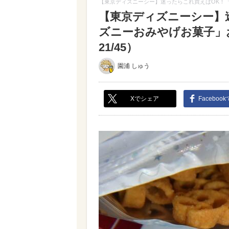
【東京ディズニーシー】迷ったらこれ買えばOK！
【東京ディズニーシー】
ズニーおみやげお菓子」
21/45）
園浦 しゅう
Xでシェア
Faceboo