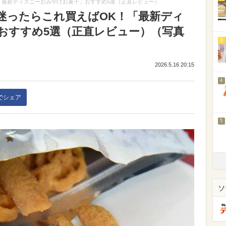
「最新ディズニーおみやげお菓子」おすすめ5選（正直レビュー）
迷ったらこれ買えばOK！「最新ディ
おすすめ5選（正直レビュー）（写真
3
2026.5.16 20:15
4
kでシェア
5
ソ