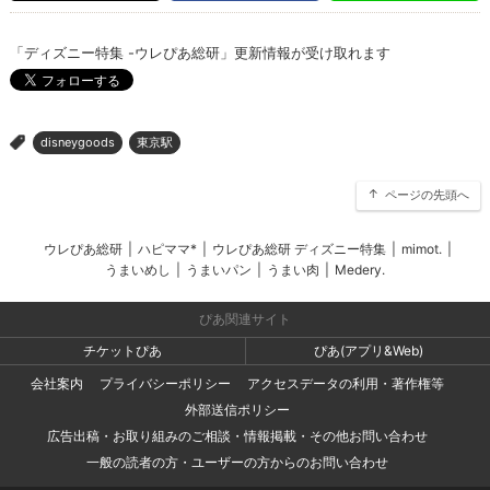
「ディズニー特集 -ウレぴあ総研」更新情報が受け取れます
disneygoods
東京駅
>
ページの先頭へ
ウレぴあ総研
|
ハピママ*
|
ウレぴあ総研 ディズニー特集
|
mimot.
|
うまいめし
|
うまいパン
|
うまい肉
|
Medery.
ぴあ関連サイト
チケットぴあ
ぴあ(アプリ&Web)
会社案内
プライバシーポリシー
アクセスデータの利用・著作権等
外部送信ポリシー
広告出稿・お取り組みのご相談・情報掲載・その他お問い合わせ
一般の読者の方・ユーザーの方からのお問い合わせ