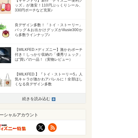
【キャンドゥ】新作「ディズニー便利グ
ッズ」が激安！110円ぷっくりシール、
330円ポーチなど充実♪
良デザイン多数！「トイ・ストーリー」
バッグ＆お出かけグッズがillusie300か
ら多数ラインナップ♪
【MILKFED.×ディズニー】激かわポーチ
付き！しっかり収納の「優秀リュック」
は“買い”の一品！（実物レビュー）
【MILKFED.】『トイ・ストーリー5』人
気キャラが激かわアパレルに！全部ほし
くなる良デザイン多数
続きを読み込む
ーシャルアカウント
X
RSS