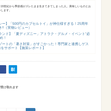
け20世紀から季節感がズレたまま生きてきてしまった人。美味しいものとお
いします。
シー】「500円のカプセルトイ」が神仕様すぎる！25周年
!!（実物レビュー）
ランド】「夏ディズニー」アトラク・グルメ・イベント“必
とめ！
ゾートの「暑さ対策」がすごかった！専門家と連携しゲス
適をサポート【施策レポート】
が受け取れます