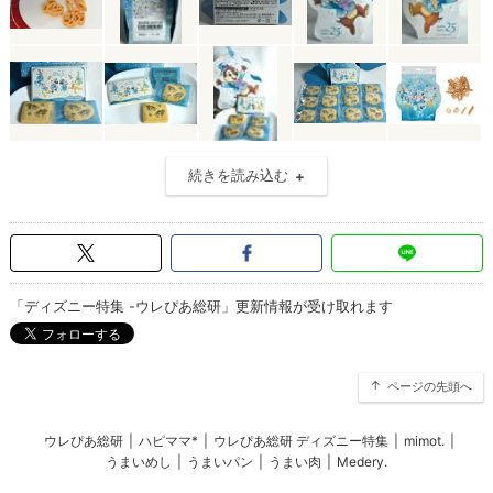
続きを読み込む
「ディズニー特集 -ウレぴあ総研」更新情報が受け取れます
ページの先頭へ
ウレぴあ総研
|
ハピママ*
|
ウレぴあ総研 ディズニー特集
|
mimot.
|
うまいめし
|
うまいパン
|
うまい肉
|
Medery.