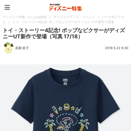
ディズニー特集 -ウレぴあ
ディズニー特集 -ウレぴあ総研
>
ディズニーグッズ・イベント
>
パーク外アイテ
ム
>
トイ・ストーリー4記念! ポップなピクサーがディズニーUT新作で登場
トイ・ストーリー4記念! ポップなピクサーがディズ
ニーUT新作で登場（写真 17/18）
高梨 鈴子
2019.5.22 6:30