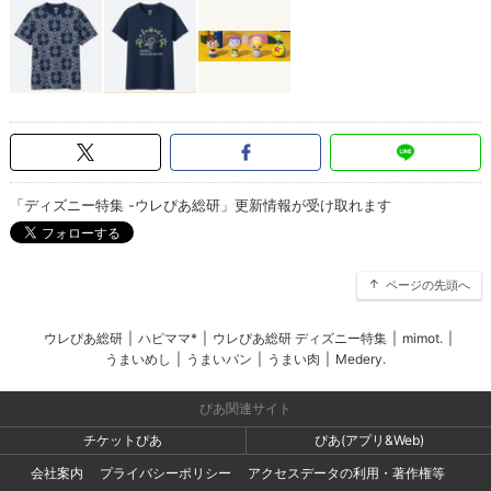
「ディズニー特集 -ウレぴあ総研」更新情報が受け取れます
ページの先頭へ
ウレぴあ総研
|
ハピママ*
|
ウレぴあ総研 ディズニー特集
|
mimot.
|
うまいめし
|
うまいパン
|
うまい肉
|
Medery.
ぴあ関連サイト
チケットぴあ
ぴあ(アプリ&Web)
会社案内
プライバシーポリシー
アクセスデータの利用・著作権等