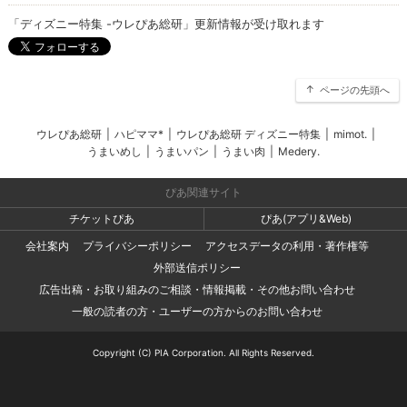
「ディズニー特集 -ウレぴあ総研」更新情報が受け取れます
ページの先頭へ
ウレぴあ総研
|
ハピママ*
|
ウレぴあ総研 ディズニー特集
|
mimot.
|
うまいめし
|
うまいパン
|
うまい肉
|
Medery.
ぴあ関連サイト
チケットぴあ
ぴあ(アプリ&Web)
会社案内
プライバシーポリシー
アクセスデータの利用・著作権等
外部送信ポリシー
広告出稿・お取り組みのご相談・情報掲載・その他お問い合わせ
一般の読者の方・ユーザーの方からのお問い合わせ
Copyright (C) PIA Corporation. All Rights Reserved.